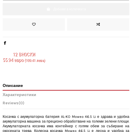
Добави в количката
12
ВНОСКИ
55.94 евро
(109.41 лева)
Описание
Характеристики
Reviews
(0)
Косачка с акумулаторна батерия AL-KO Moweo 46.5 Li е здрава и удобна
акумулаторна машина за прецизно обработване на големи зелени площи.
Акумулаторната косачка има контейнер с голям обем за събиране на
окосената трева. Колесна косачка
Moweo 46.5 Li
е лесна и удобна за