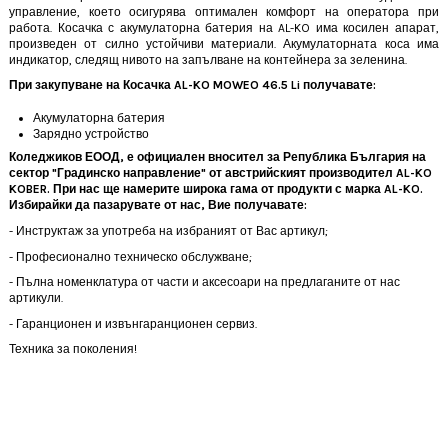
управление, което осигурява оптимален комфорт на оператора при
работа.
Косачка с акумулаторна батерия
на AL-KO има косилен апарат,
произведен от силно устойчиви материали. Акумулаторната коса има
индикатор, следящ нивото на запълване на контейнера за зеленина.
При закупуване на Косачка AL-KO MOWEO 46.5 Li получавате:
Акумулаторна батерия
Зарядно устройство
Коледжиков ЕООД, е официален вносител за Република България на
сектор "Градинско направление" от австрийският производител AL-KO
KOBER. При нас ще намерите широка гама от продукти с марка AL-KO.
Избирайки да пазарувате от нас, Вие получавате:
- Инструктаж за употреба на избраният от Вас артикул;
- Професионално техническо обслужване;
- Пълна номенклатура от части и аксесоари на предлаганите от нас
артикули.
- Гаранционен и извънгаранционен сервиз.
Техника за поколения!