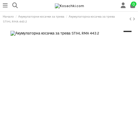
0
Начало
Акумулаторни косачки за трева
Акумулаторна косачка за трева
STIHL RMA 443.2