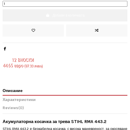
Добави в количката
12
ВНОСКИ
44.65 евро
(87.33 лева)
Описание
Характеристики
Reviews
(0)
Акумулаторна косачка за трева STIHL RMA 443.2
STIHL RMA 443.2 е безкабелна косачка, с висока маневреност, за окосяване