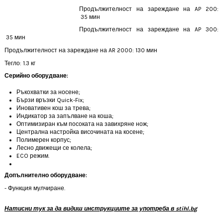
Продължителност на зареждане на AP 200:
 35
мин
Продължителност на зареждане на AP 300:
 35
мин
Продължителност на зареждане на AR 2000:
 130
мин
Тегло: 1.3 кг
Серийно оборудване:
Ръкохватки за носене;
Бързи връзки Quick-Fix;
Иновативен кош за трева;
Индикатор за запълване на коша;
Оптимизиран към посоката на завихряне нож;
Централна настройка височината на косене;
Полимерен корпус;
Лесно движещи се колела;
ECO режим.
Допълнително оборудване:
- Функция мулчиране.
Натисни тук за да видиш инструкциите за употреба в stihl.bg