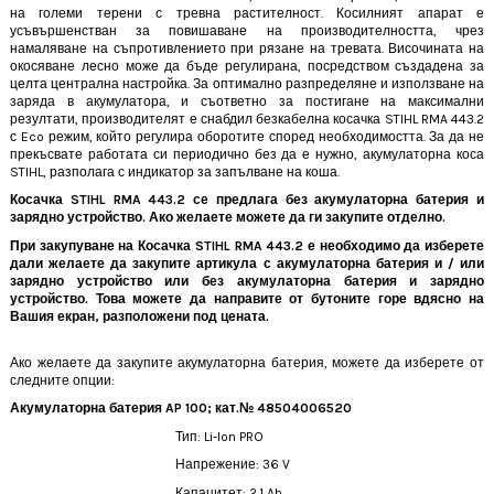
на големи терени с тревна растителност. Косилният апарат е
усъвършенстван за повишаване на производителността, чрез
намаляване на съпротивлението при рязане на тревата. Височината на
окосяване лесно може да бъде регулирана, посредством създадена за
целта централна настройка. За оптимално разпределяне и използване на
заряда в акумулатора, и съответно за постигане на максимални
резултати, производителят е снабдил безкабелна косачка
STIHL RMA 443.2
с Eco режим, който регулира оборотите според необходимостта. За да не
прекъсвате работата си периодично без да е нужно, акумулаторна коса
STIHL, разполага с индикатор за запълване на коша.
Косачка STIHL RMA 443.2 се предлага без акумулаторна батерия и
зарядно устройство. Ако желаете можете да ги закупите отделно.
При закупуване на Косачка STIHL
RMA 443.2
е необходимо да изберете
дали желаете да закупите артикула с акумулаторна батерия и / или
зарядно устройство или без акумулаторна батерия и зарядно
устройство. Това можете да направите от бутоните горе вдясно на
Вашия екран, разположени под цената.
Ако желаете да закупите акумулаторна батерия, можете да изберете от
следните опции:
Акумулаторна батерия AP 100; кат.№ 48504006520
Тип: Li-Ion PRO
Напрежение: 36 V
Капацитет: 2.1 Ah