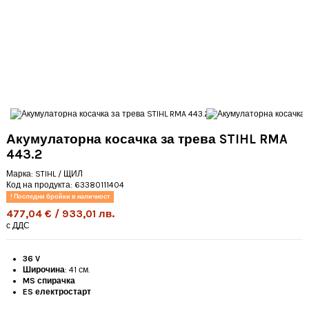
Акумулаторна косачка за трева STIHL RMA
443.2
Марка:
STIHL / ЩИЛ
Код на продукта:
63380111404
Последни бройки в наличност
477,04 € / 933,01 лв.
с ДДС
36 V
Широчина
: 41 см.
MS спирачка
ES електростарт