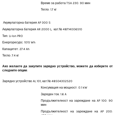
Време за работа TSA 230
: 90 мин
Тегло: 1.7 кг
Акумулаторна батерия AP 300 S
Акумулаторна батерия AR 2000 L;
кат.№ 48714006510
Тип: Li-Ion PRO
Енергоресурс: 1015 Wh
Капацитет: 27.4 Ah
Тегло: 7.4 кг
Ако желаете да закупите зарядно устройство, можете да изберете от
следните опции:
Зарядно устройство AL 101;
кат.№ 48504302520
Консумация на мощност:
0.1 kW
Заряден ток:
1.6 A
Продължителност на зареждане на AP 100:
90
мин
Продължителност на зареждане на AP 200: