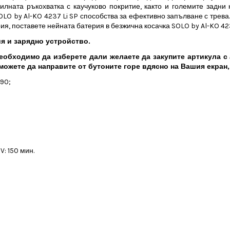
ната ръкохватка с каучуково покритие, както и големите задни к
 by Al-KO 4237 Li SP способства за ефективно запълване с трева. 
ия, поставете нейната батерия в безжична косачка SOLO by Al-KO 4237
ия и зарядно устройство.
 необходимо да изберете дали желаете да закупите артикула 
можете да направите от бутоните горе вдясно на Вашия екран
390;
: 150 мин.