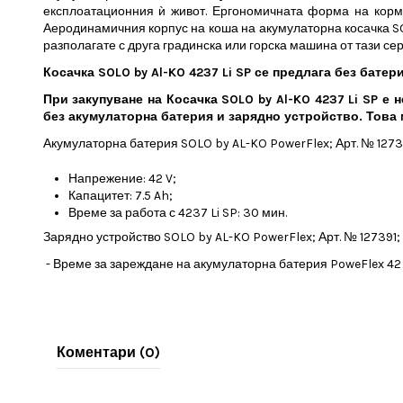
експлоатационния ѝ живот. Ергономичната форма на кормил
Аеродинамичния корпус на коша на акумулаторна косачка SOLO
разполагате с друга градинска или горска машина от тази сер
Косачка SOLO by Al-KO 4237 Li SP се предлага без батер
При закупуване на Косачка SOLO by Al-KO 4237 Li SP е
без акумулаторна батерия и зарядно устройство. Това 
Акумулаторна батерия SOLO by AL-KO PowerFlex; Арт. № 127
Напрежение: 42 V;
Капацитет: 7.5 Ah;
Време за работа с
4237 Li SP: 30 мин.
Зарядно устройство SOLO by AL-KO PowerFlex; Арт. № 127391;
- Време за зареждане на
а
кумулаторна батерия PoweFlex 42 V
Коментари (0)