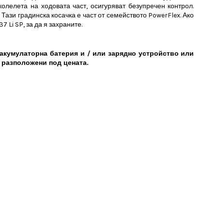
олелета на ходовата част, осигуряват безупречен контрол.
Тази градинска косачка е част от семейството PowerFlex. Ако
 Li SP, за да я захраните.
с акумулаторна батерия и / или зарядно устройство или
, разположени под цената.