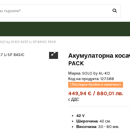
LO by Al-KO 4237 Li SP BASIC PACK
Акумулаторна косач
PACK
Марка:
SOLO by AL-KO
Код на продукта:
127388
Последни бройки в наличност
449,94 € / 880,01 лв.
с ДДС
42 V
Широчина
: 42 см.
Височина
: 30 - 80 мм.