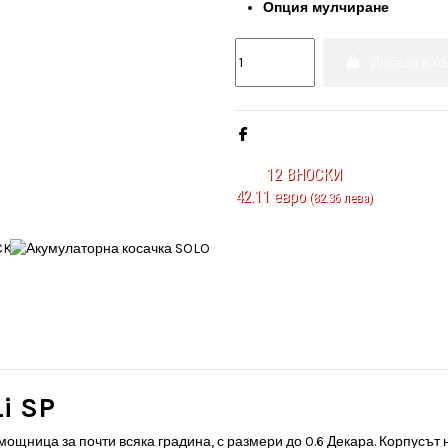
Опция мулчиране
Добави в к
12
ВНОСКИ
42.11 евро
(82.36 лева)
i SP
мощница за почти всяка градина, с размери до 0.6 Декара. Корпусът н