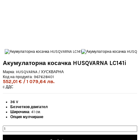
Акумулаторна косачка HUSQVARNA LC141i
Марка:
HUSQVARNA / ХУСКВАРНА
Код на продукта:
967628401
552,01 € / 1 079,64 лв.
с ДДС
36 V
Безчетков двигател
Широчина
: 41 см.
Опция мулчиране