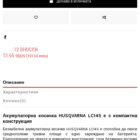
Добави в количката
12
ВНОСКИ
51.66 евро
(101.04 лева)
Описание
Характеристики
Reviews
(0)
Акумулаторна косачка HUSQVARNA LC141i е с компактна
конструкция
Безкабелна акумулаторна косачка HUSQVARNA LC141i е способна да окоси
средноголеми тревни площи с едно зареждане на батерията.
Благодарение на леката и компактна конструкция, тази безжична косачка