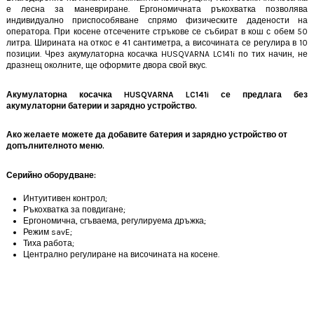
е лесна за маневриране. Ергономичната ръкохватка позволява
индивидуално приспособяване спрямо физическите дадености на
оператора. При косене отсечените стръкове се събират в кош с обем 50
литра. Ширината на откос е 41 сантиметра, а височината се регулира в 10
позиции. Чрез акумулаторна косачка HUSQVARNA LC141i по тих начин, не
дразнещ околните, ще оформите двора свой вкус.
Акумулаторна косачка HUSQVARNA LC141i се предлага без
акумулаторни батерии и зарядно устройство.
Ако желаете можете да добавите батерия и зарядно устройство от
допълнителното меню.
Серийно оборудване:
Интуитивен контрол;
Ръкохватка за повдигане;
Ергономична, сгъваема, регулируема дръжка;
Режим savE;
Тиха работа;
Централно регулиране на височината на косене.