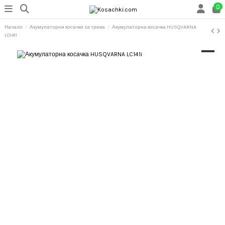
0
Начало
Акумулаторни косачки за трева
Акумулаторна косачка HUSQVARNA
LC141i