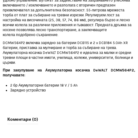
удобно управление. Бутонът за задействане на захранването улеснява
включването / изключването и разполага с вторичен предпазен
превключвател за допълнителна безопасност. 55-литрова мрежеста
торба от плат за събиране на тревни изрезки. Регулируем лост за
настройка на височината (25, 38, 57, 74, 86 мм), регулира бързо и лесно
всички колела за различни приложения и гъвкавост. Предната дръжка за
носене позволява лесно транспортиране, а заключващите
колела подобрено съхранение.
DCMW564P2 включва зарядно за батерии DCB115 и 2 x DCB184 5.0Ah XR
батерии, приставка за мулчиране и торба за събиране на трева.
Акумулаторна косачка DeWALT DCMW564P2 е идеална за малки и средни
тревни площи в частни имоти, училища, колежи, университети, болници и
църкви.
При закупуване на Акумулаторна косачка DeWALT DCMW564P2,
получавате:
2 бр Акумулаторни батерии 18 V / 5 Ah
Зарядно устройство
Коментари (0)