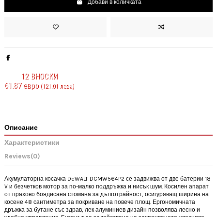
Добави в количката
12
ВНОСКИ
61.87 евро
(121.01 лева)
Описание
Характеристики
Reviews
(0)
Акумулаторна косачка DeWALT DCMW564P2 се задвижва от две батерии 18
V и безчетков мотор за по-малко поддръжка и нисък шум. Косилен апарат
от прахово боядисана стомана за дълготрайност, осигуряващ ширина на
косене 48 сантиметра за покриване на повече площ. Ергономичната
дръжка за бутане със здрав, лек алуминиев дизайн позволява лесно и