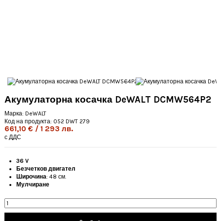
Акумулаторна косачка DeWALT DCMW564P2
Марка:
DeWALT
Код на продукта:
052 DWT 279
661,10 € / 1 293 лв.
с ДДС
36 V
Безчетков двигател
Широчина
: 48 см.
Мулчиране