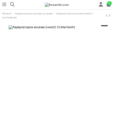
0
Начало
Акумулаторни косачки за трева
Акумулаторна косачка DeWALT
DCMW564P2