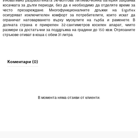
Иновативно разработената 36-волтова литиево-йонна батерия захранва
косачката за дълги периоди, без да е необходимо да отделяте време за
често презареждане. Многофункционалните дръжки на Ergoflex
осигуряват изключителен комфорт за потребителите, които искат да
ограничат натоварването върху мускулите на гърба и раменете. В
долната страна е прикрепен 32-сантиметров косилен апарат, чиито
размери са достатъчни за поддръжка на градини до 150 кв.м. Отрязаните
стръкове отиват в коша с обем 31 литра.
Коментари (0)
В момента няма отзиви от клиенти.