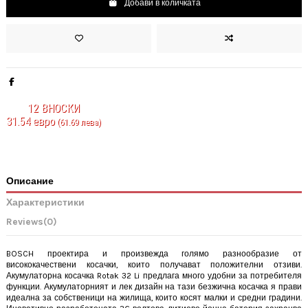
Добави в количката
12
ВНОСКИ
31.54 евро
(61.69 лева)
Описание
Характеристики
Reviews
(0)
BOSCH проектира и произвежда голямо разнообразие от
висококачествени косачки, които получават положителни отзиви.
Акумулаторна косачка Rotak 32 Li предлага много удобни за потребителя
функции. Акумулаторният и лек дизайн на тази безжична косачка я прави
идеална за собственици на жилища, които косят малки и средни градини.