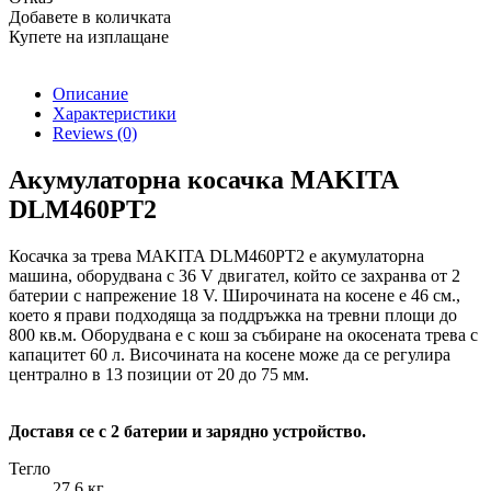
Добавете в количката
Купете на изплащане
Описание
Характеристики
Reviews
(0)
Акумулаторна косачка MAKITA
DLM460PT2
Косачка за трева MAKITA DLM460PT2 е акумулаторна
машина, оборудвана с 36 V двигател, който се захранва от 2
батерии с напрежение 18 V. Широчината на косене е 46 см.,
което я прави подходяща за поддръжка на тревни площи до
800 кв.м. Оборудвана е с кош за събиране на окосената трева с
капацитет 60 л. Височината на косене може да се регулира
централно в 13 позиции от 20 до 75 мм.
Доставя се с 2 батерии и зарядно устройство.
Тегло
27.6 кг