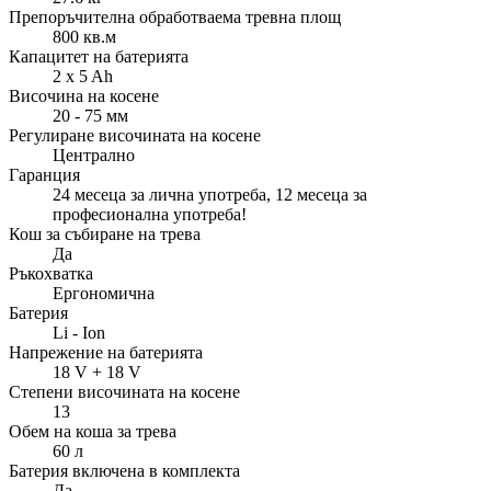
Препоръчителна обработваема тревна площ
800 кв.м
Капацитет на батерията
2 x 5 Ah
Височина на косене
20 - 75 мм
Регулиране височината на косене
Централно
Гаранция
24 месеца за лична употреба, 12 месеца за
професионална употреба!
Кош за събиране на трева
Да
Ръкохватка
Ергономична
Батерия
Li - Ion
Напрежение на батерията
18 V + 18 V
Степени височината на косене
13
Обем на коша за трева
60 л
Батерия включена в комплекта
Да