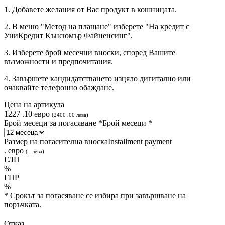
1. Добавете желания от Вас продукт в кошницата.
2. В меню "Метод на плащане" изберете "На кредит с
УниКредит Кънсюмър Файненсинг".
3. Изберете брой месечни вноски, според Вашите
възможности и предпочитания.
4. Завършете кандидатстването изцяло дигитално или
очаквайте телефонно обаждане.
Цена на артикула
1227
.
10
евро
(
2400
.
00
лева
)
Брой месеци за погасяване *
Брой месеци *
Размер на погасителна вноска
Installment payment
.
евро
(
.
лева
)
ГЛП
%
ГПР
%
* Срокът за погасяване се избира при завършване на
поръчката.
Отказ