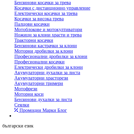
Бензинови косачки за трева
Косачки с дистанционно управление
Електрически косачки за трева
Косачки за висока трева
Палцови косачки
Мотоблокове и мотокултиватори
Ножици за клони храсти и трева
Тракторни косачки
Бензинови кастрачки за клони
Моторни дробилки за клони
Професионални дробилки за клони
Професионални косачки
Електрически дробилки за клони
Акумулаторни духалки за листа
Акумулаторни храсторези
Акумулаторни тримери
Мотофрези
Моторни коси
Бензинови духалки за листа
Сеялки
Промоции
Марки
Блог
български език