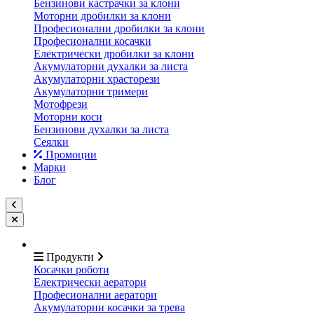
Бензинови кастрачки за клони
Моторни дробилки за клони
Професионални дробилки за клони
Професионални косачки
Електрически дробилки за клони
Акумулаторни духалки за листа
Акумулаторни храсторези
Акумулаторни тримери
Мотофрези
Моторни коси
Бензинови духалки за листа
Сеялки
Промоции
Марки
Блог
Продукти
Косачки роботи
Електрически аератори
Професионални аератори
Акумулаторни косачки за трева