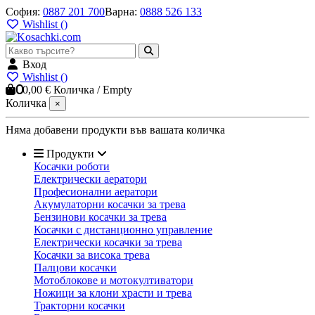
София
:
0887 201 700
Варна
:
0888 526 133
Wishlist (
)
Вход
Wishlist (
)
0
0,00 €
Количка
/
Empty
Количка
×
Няма добавени продукти във вашата количка
Продукти
Косачки роботи
Електрически аератори
Професионални аератори
Акумулаторни косачки за трева
Бензинови косачки за трева
Косачки с дистанционно управление
Електрически косачки за трева
Косачки за висока трева
Палцови косачки
Мотоблокове и мотокултиватори
Ножици за клони храсти и трева
Тракторни косачки