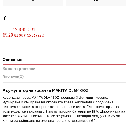
12
ВНОСКИ
69.20 евро
(135.34 лева)
Описание
Характеристики
Reviews
(0)
Акумулаторна косачка MAKITA DLM460Z
Косачка за трева MAKITA DLM460Z предлага 3 функции - косене,
мулчиране и събиране на окосената трева. Разполага с подобрена
система за защита от проникване на прах и влага. Електромоторът на
този модел се захранва с 2 акумулаторни батерии по 18 V. Широчината на
косене е 46 см, а височината се регулира в 5 позиции между 20 и 75 мм.
Кошът за събиране на окосена трева е с вместимост 60 л.