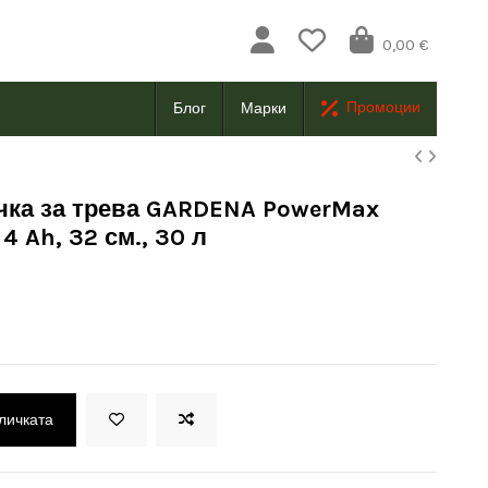
0,00 €
Промоции
Блог
Марки
чка за трева GARDENA PowerMax
 4 Ah, 32 см., 30 л
оличката