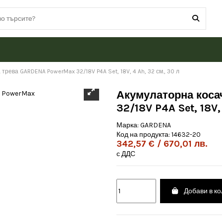
трева GARDENA PowerMax 32/18V P4A Set, 18V, 4 Ah, 32 см., 30 л
Акумулаторна коса
32/18V P4A Set, 18V,
Марка:
GARDENA
Код на продукта:
14632-20
342,57 € / 670,01 лв.
с ДДС
Добави в к