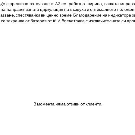
ge с прецизно заточване и 32 см. работна ширина, вашата морава
 на направляваната циркулация на въздуха и оптималното положение
азване, спестявайки ви ценно време. Благодарение на индикатора за
 се захранва от батерия от 18 V. Впечатлява с изключителната си про
В момента няма отзиви от клиенти.