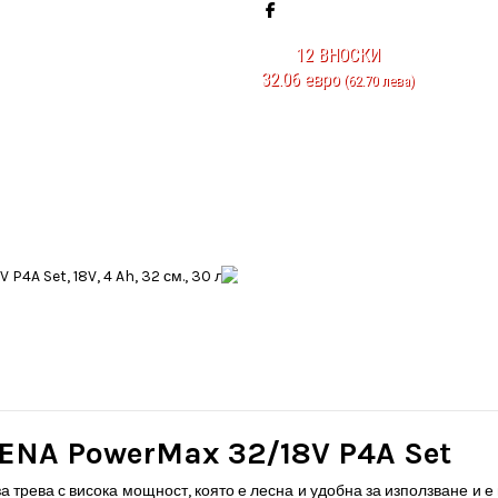
12
ВНОСКИ
32.06 евро
(62.70 лева)
ENA PowerMax 32/18V P4A Set
 трева с висока мощност, която е лесна и удобна за използване и 