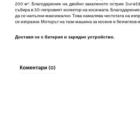
200 м². Благодарение на двойно закаленото острие DuraEd
събира в 30-литровият колектор на косачката. Благодарение
да се напълни максимално. Това намалява честотата на изпр
се изпразни. Моторът на тази машина за косене е безчетков и
Доставя се с батерия и зарядно устройство.
Коментари (0)