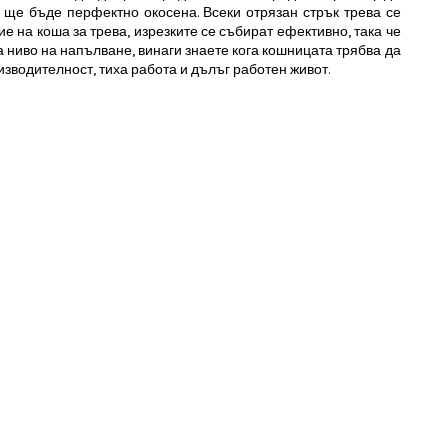
 ще бъде перфектно окосена. Всеки отрязан стрък трева се
 на коша за трева, изрезките се събират ефективно, така че
 ниво на напълване, винаги знаете кога кошницата трябва да
изводителност, тиха работа и дълъг работен живот.