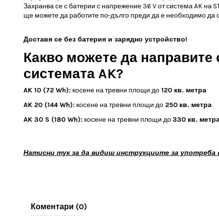
Захранва се с батерии с напрежение 36 V от система AK на ST
ще можете да работите по-дълго преди да е необходимо да сп
Доставя се без батерия и зарядно устройство!
Какво можете да направите
системата AK?
AK 10 (72 Wh):
косене на тревни площи до
120 кв. метра
AK 20 (144 Wh):
косене на тревни площи до
250 кв. метра
AK 30 S (180 Wh):
косене на тревни площи до
330 кв. метр
Натисни тук за да видиш инструкциите за употреба в 
Коментари (0)