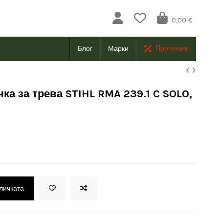
0,00 €
Промоции
Блог
Марки
ка за трева STIHL RMA 239.1 C SOLO,
оличката