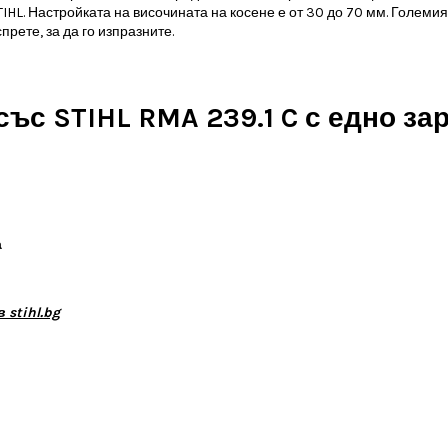
IHL. Настройката на височината на косене е от 30 до 70 мм. Големия
рете, за да го изпразните.
 със
STIHL RMA 239.1 C с
едно за
а
stihl.bg