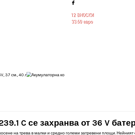
12
ВНОСКИ
33.60 евро
39.1 C се захранва от 36 V бате
косене на трева в малки и средно големи затревени площи. Нейният 