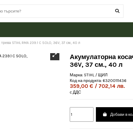
трева STIHL RMA 239.1 C SOLO, 36V, 37 см., 40 л
Акумулаторна косач
36V, 37 см., 40 л
Марка:
STIHL / ЩИЛ
Код на продукта:
63200111436
359,00 € / 702,14 лв.
с ДДС
Добави в к