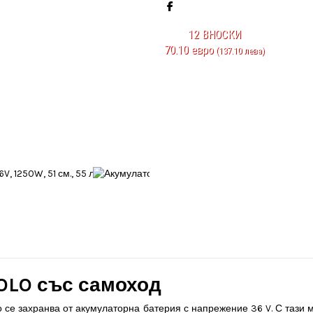
12
ВНОСКИ
70.10 евро
(137.10 лева)
SOLO със самоход
то се захранва от акумулаторна батерия с напрежение 36 V. С тази