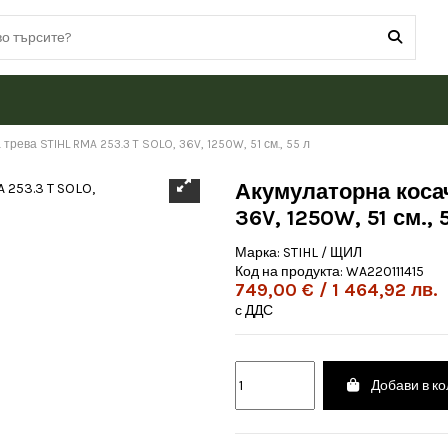
трева STIHL RMA 253.3 T SOLO, 36V, 1250W, 51 см., 55 л
Акумулаторна косач
36V, 1250W, 51 см., 
Марка:
STIHL / ЩИЛ
Код на продукта:
WA220111415
749,00 € / 1 464,92 лв.
с ДДС
Добави в к