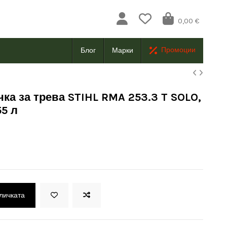
0,00 €
Промоции
Блог
Марки
ка за трева STIHL RMA 253.3 T SOLO,
55 л
оличката