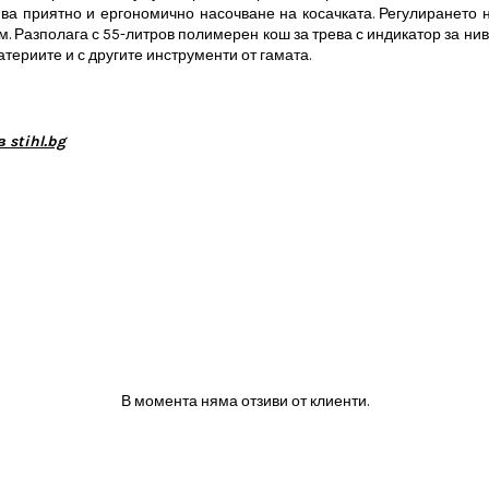
ва приятно и ергономично насочване на косачката. Регулирането н
. Разполага с 55-литров полимерен кош за трева с индикатор за нивот
териите и с другите инструменти от гамата.
stihl.bg
В момента няма отзиви от клиенти.