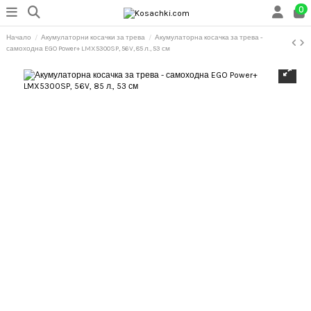
0
Начало
Акумулаторни косачки за трева
Акумулаторна косачка за трева -
самоходна EGO Power+ LMX5300SP, 56V, 85 л., 53 см