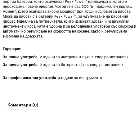
порт за батерии, които осигуряват Peak Power™ на косачката, когато е
необходима повече енергия. Моторът е със 200 Nm максимален въртящ
момент, което осигурява висока мощност при трудни условия за работа.
Може да работи с 2 батерии Peak Power™, за удължаване на работния
процес. Идеална за потребители, които изискват здрави и издръжливи
инструменти. Косачката е удобна и за целодневна употреба със самоход и
автоматично регулиране на скоростта на косене, както и регулируема
височина на дръжката.
Гаранция:
За лична употреба
:
2
години за инструмента (
+3 г.
след регистрация).
За лична употреба
:
2
години за батерията (
+1 г.
след регистрация).
За професионална употреба
:
3
години за инструмента.
Коментари (0)