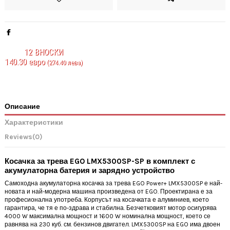
12
ВНОСКИ
140.30 евро
(274.40 лева)
Описание
Характеристики
Reviews
(0)
Косачка за трева EGO LMX5300SP-SP в комплект с
акумулаторна батерия и зарядно устройство
Самоходна акумулаторна косачка за трева EGO Power+ LMX5300SP е най-
новата и най-модерна машина произведена от EGO. Проектирана е за
професионална употреба. Корпусът на косачката е алуминиев, което
гарантира, че тя е по-здрава и стабилна. Безчетковият мотор осигурява
4000 W максимална мощност и 1600 W номинална мощност, което се
равнява на 230 куб. см. бензинов двигател. LMX5300SP на EGO има двоен