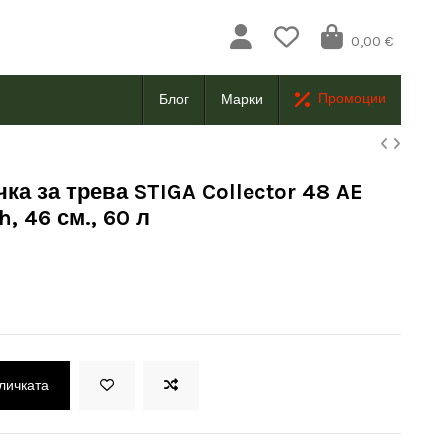
0,00 €
Промоции
Блог
Марки
ка за трева STIGA Collector 48 AE
h, 46 см., 60 л
оличката