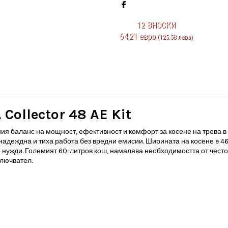
12
ВНОСКИ
64.21 евро
(125.58 лева)
Collector 48 AE Kit
ния баланс на мощност, ефективност и комфорт за косене на трева в 
деждна и тиха работа без вредни емисии. Ширината на косене e 46 с
 нужди. Големият 60-литров кош, намалява необходимостта от често
лючвател.