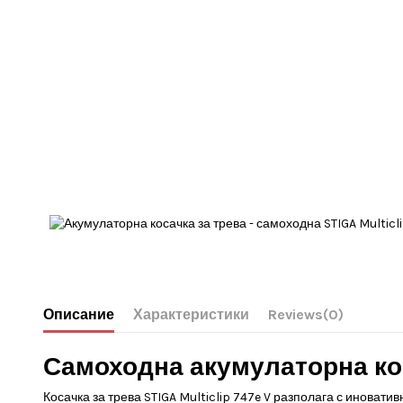
Описание
Характеристики
Reviews
(0)
Самоходна акумулаторна коса
Косачка за трева STIGA Multiclip 747e V разполага с иновати