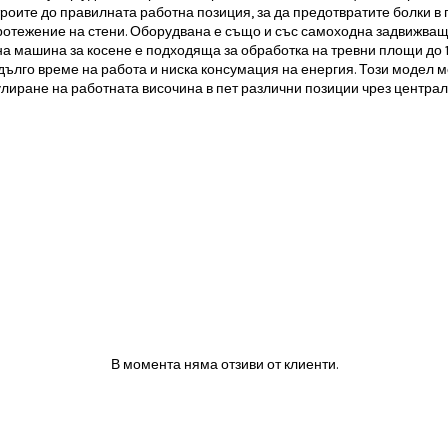
роите до правилната работна позиция, за да предотвратите болки в 
протежение на стени. Оборудвана е също и със самоходна задвижваща 
на машина за косене е подходяща за обработка на тревни площи до 
дълго време на работа и ниска консумация на енергия. Този модел м
гулиране на работната височина в пет различни позиции чрез централ
В момента няма отзиви от клиенти.