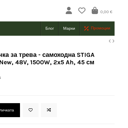
0,00 €
Промоции
Блог
Марки
ка за трева - самоходна STIGA
 New, 48V, 1500W, 2x5 Ah, 45 см
3
оличката