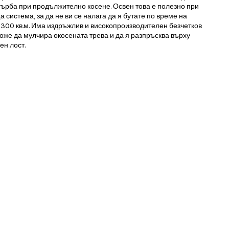
гърба при продължително косене. Освен това е полезно при
система, за да не ви се налага да я бутате по време на
1300 кв.м. Има издръжлив и високопроизводителен безчетков
оже да мулчира окосената трева и да я разпръсква върху
ен лост.