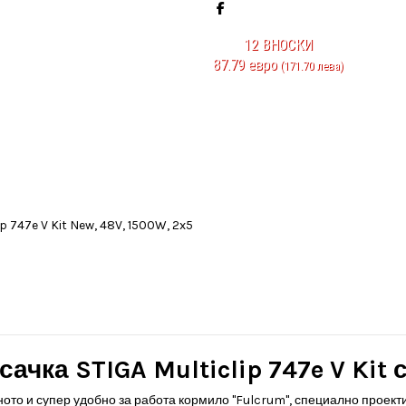
12
ВНОСКИ
87.79 евро
(171.70 лева)
чка STIGA Multiclip 747e V Kit 
вното и супер удобно за работа кормило "Fulcrum", специално проект