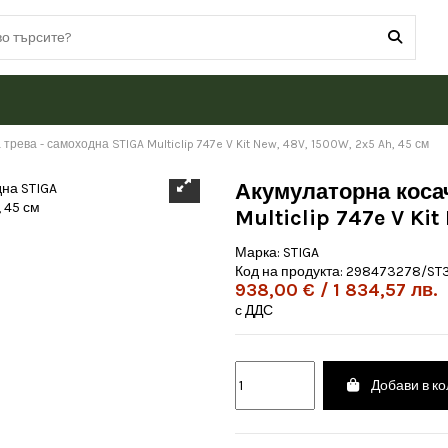
трева - самоходна STIGA Multiclip 747e V Kit New, 48V, 1500W, 2x5 Ah, 45 см
Акумулаторна косач
Multiclip 747e V Kit
Марка:
STIGA
Код на продукта:
298473278/ST
938,00 € / 1 834,57 лв.
с ДДС
Добави в к