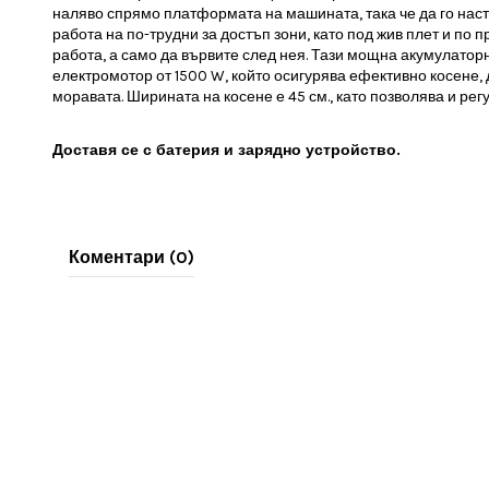
наляво спрямо платформата на машината, така че да го наст
работа на по-трудни за достъп зони, като под жив плет и по 
работа, а само да вървите след нея. Тази мощна акумулатор
електромотор от 1500 W, който осигурява ефективно косене, 
моравата. Ширината на косене е 45 см., като позволява и ре
Доставя се с батерия и зарядно устройство.
Коментари (0)