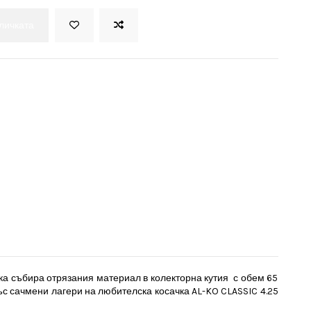
оличката
ка събира отрязания материал в колекторна кутия с обем 65
ъс сачмени лагери на любителска косачка AL-KO CLASSIC 4.25