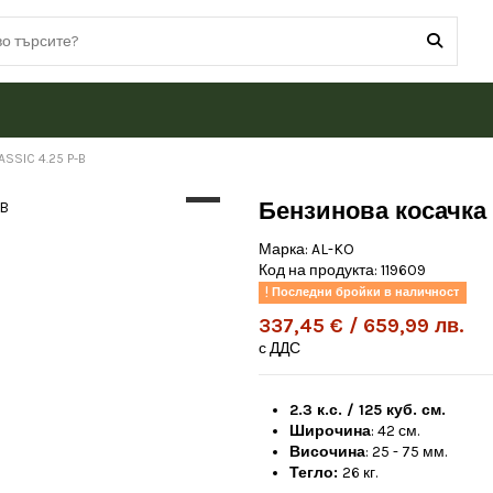
ASSIC 4.25 P-B
Бензинова косачка 
Марка:
AL-KO
Код на продукта:
119609
Последни бройки в наличност
337,45 € / 659,99 лв.
с ДДС
2.3 к.с. / 125 куб. см.
Широчина
: 42 см.
Височина
: 25 - 75 мм.
Тегло:
26 кг.