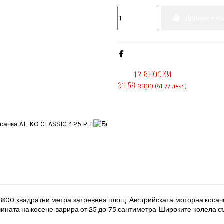
Добави в к
12
ВНОСКИ
31.58 евро
(61.77 лева)
 800 квадратни метра затревена площ. Австрийската моторна косач
ината на косене варира от 25 до 75 сантиметра. Широките колела с