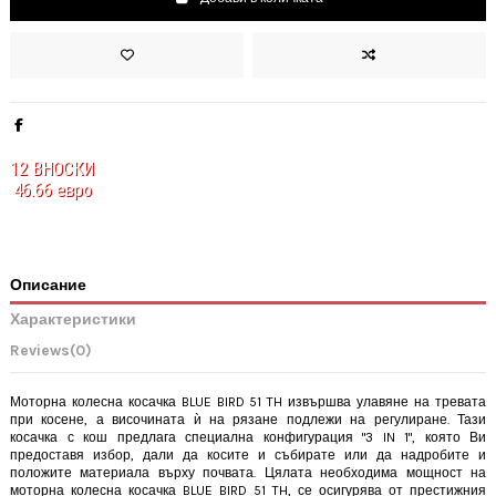
12
ВНОСКИ
46.66 евро
Описание
Характеристики
Reviews
(0)
Моторна колесна косачка BLUE BIRD 51 TH извършва улавяне на тревата
при косене, а височината ѝ на рязане подлежи на регулиране. Тази
косачка с кош предлага специална конфигурация "3 IN 1", която Ви
предоставя избор, дали да косите и събирате или да надробите и
положите материала върху почвата. Цялата необходима мощност на
моторна колесна косачка BLUE BIRD 51 TH, се осигурява от престижния