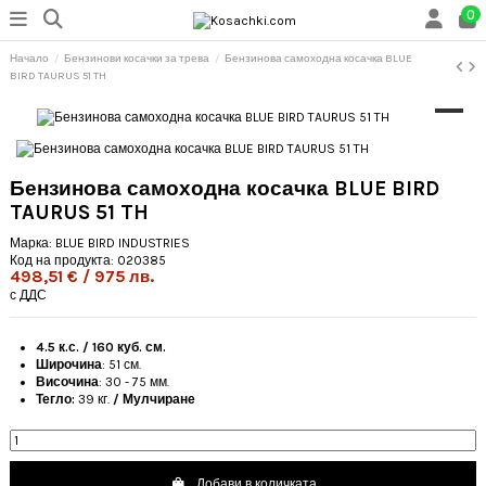
0
Начало
Бензинови косачки за трева
Бензинова самоходна косачка BLUE
BIRD TAURUS 51 TH
Бензинова самоходна косачка BLUE BIRD
TAURUS 51 TH
Марка:
BLUE BIRD INDUSTRIES
Код на продукта:
020385
498,51 € / 975 лв.
с ДДС
4.5 к.с. / 160 куб. см.
Широчина
: 51 см.
Височина
: 30 - 75 мм.
Тегло:
39 кг.
/ Мулчиране
Добави в количката