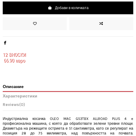
Добави в количката
12
ВНОСКИ
66.90 евро
Описание
Характеристики
Reviews
(0)
Индустриална косачка OLEO MAC G53TBX ALLROAD PLUS 4 e
професионална машина, с която да обработвате зелени тревни площи.
Диаметъра на режещите остриета е 51 сантиметра, като се регулират на
позиция 28 до 75 милиметра, над повърхността на почвата.