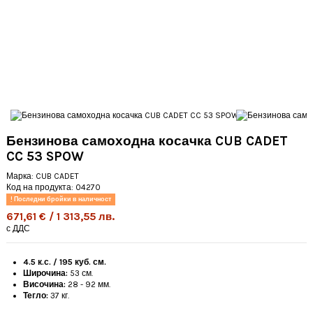
Бензинова самоходна косачка CUB CADET
CC 53 SPOW
Марка:
CUB CADET
Код на продукта:
04270
Последни бройки в наличност
671,61 € / 1 313,55 лв.
с ДДС
4.5 к.с. / 195 куб. см.
Широчина:
53 см.
Височина:
28 - 92 мм.
Тегло:
37 кг.