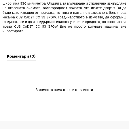
широчина 530 милиметра. Опцията за мулчиране и странично изхвърляне
на окосената биомаса, облагородяват почвата. Ако искате дворът Ви да
бъде като изваден от приказка, то това е напълно възможно с бензинова
косачка CUB CADET CC 53 SPOW. Градинарството е изкуство, да оформиш
градината си и да я поддържаш изисква усилия и средства, но с косачка за
трева CUB CADET CC 53 SPOW Вие не просто купувате машина, вие
инвестирате.
Коментари (0)
В момента няма отзиви от клиенти.