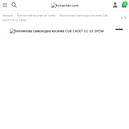
0
Начало
Бензинови косачки за трева
Бензинова самоходна косачка CUB
CADET CC 53 SPOW