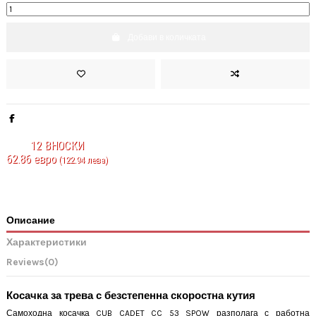
Добави в количката
12
ВНОСКИ
62.86 евро
(122.94 лева)
Описание
Характеристики
Reviews
(0)
Косачка за трева с безстепенна скоростна кутия
Самоходна косачка CUB CADET CC 53 SPOW разполага с работна