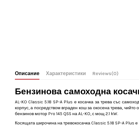
Описание
Характеристики
Reviews
(0)
Бензинова самоходна косачк
AL-KO Classic 5.18 SP-A Plus е косачка за трева със самохо
корпус, а посредством вграден кош за окосена трева, чийто 
бензинов мотор Pro 145 QSS на AL-KO, с мощ 2.1 kW.
Косящата широчина на тревокосачка
Classic 5.18 SP-A Plus
е 