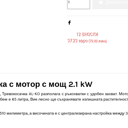
Добави в к
12
ВНОСКИ
37.23 евро
(72.82 лева)
а с мотор с мощ 2.1 kW
д. Тревокосачка AL-KO разполага с ръкохватки с удобен захват. Мот
обем е 65 литра, Вие лесно ще съхранявате излишната растителност.
510 милиметра, а височината е с централизирана настройка между 