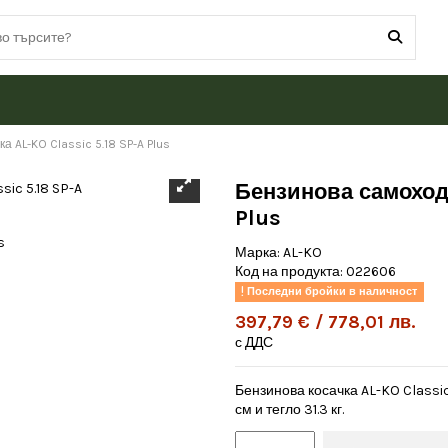
 AL-KO Classic 5.18 SP-A Plus
Бензинова самоходн
Plus
Марка:
AL-KO
Код на продукта:
022606
Последни бройки в наличност
397,79 € / 778,01 лв.
с ДДС
Бензинова косачка AL-KO Classic
см и тегло 31.3 кг.