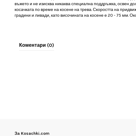
въжето и не изисква никаква специална поддръжка, освен дол
косачката по време на косене на трева. Скоростта на придв
градини и ливади, като височината на косене е 20 - 75 мм. О
Коментари (0)
За Kosachki.com