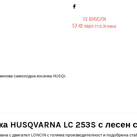
12
ВНОСКИ
57.42 евро
(112.30 лева)
ка HUSQVARNA LC 253S с лесен 
на с двигател LONCIN с голяма производителност и подобрена стаб