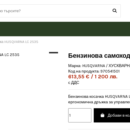
чка HUSQVARNA LC 253S
Бензинова самоход
Марка:
HUSQVARNA / ХУСКВАРН
Код на продукта:
970541501
613,55 € / 1 200 лв.
с ДДС
Бензинова косачка HUSQVARNA L
ергономична дръжка за управлен
Добави в к