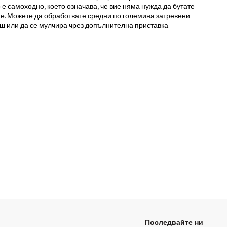
е самоходно, което означава, че вие няма нужда да бутате
ане. Можете да обработвате средни по големина затревени
кош или да се мулчира чрез допълнителна приставка.
Последвайте ни