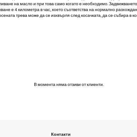
иване на масло и при това само когато е необходимо. Задвижването 
ижване е 4 километра в час, което съответства на нормално разхожд
косената трева може да се изхвърля след косачката, да се събира в 
В момента няма отзиви от клиенти.
Контакти