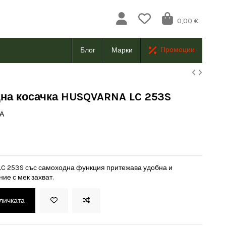
0,00 €
Промоции
Блог
Марки
на косачка HUSQVARNA LC 253S
А
C 253S със самоходна функция притежава удобна и
ие с мек захват.
оличката