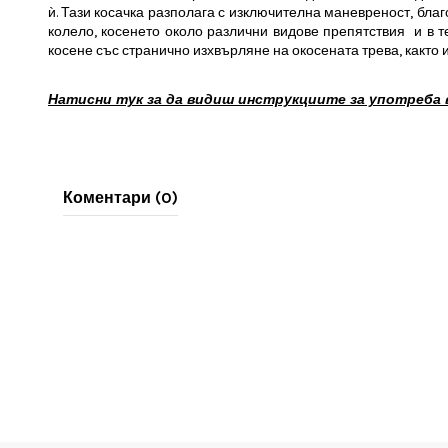
ѝ. Тази косачка разполага с изключителна маневреност, благ
колело, косенето около различни видове препятствия и в т
косене със странично изхвърляне на окосената трева, както
Натисни тук за да видиш инструкциите за употреба в 
Коментари (0)