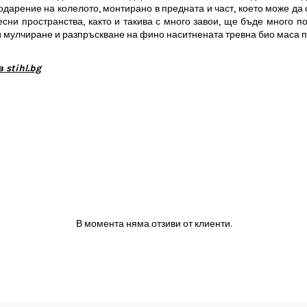
одарение на колелото, монтирано в предната и част, което може да
есни пространства, както и такива с много завои, ще бъде много п
 и мулчиране и разпръскване на фино наситнената тревна био маса п
stihl.bg
В момента няма отзиви от клиенти.