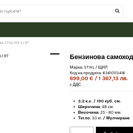
а STIHL RM 3.1 RT
Бензинова самоходн
Марка:
STIHL / ЩИЛ
Код на продукта:
63610113416
699,00 € / 1 367,13 лв.
с ДДС
3.2 к.с. / 190 куб. см.
Широчина
: 48 см.
Височина
: 25 - 80 мм.
Тегло
: 30 кг.
/ Мулчиране