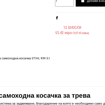
Добави в к
12
ВНОСКИ
65.42 евро
(127.95 лева)
 самоходна косачка за трева
 система за задвижване, благодарение на която е необходимо само д