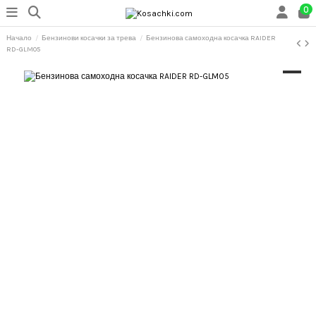
0
Начало
Бензинови косачки за трева
Бензинова самоходна косачка RAIDER
RD-GLM05