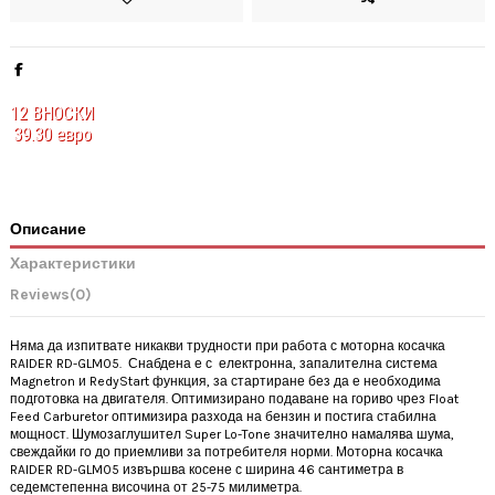
12
ВНОСКИ
39.30 евро
Описание
Характеристики
Reviews
(0)
Няма да изпитвате никакви трудности при работа с моторна косачка
RAIDER RD-GLM05. Снабдена е с електронна, запалителна система
Magnetron и RedyStart функция, за стартиране без да е необходима
подготовка на двигателя. Оптимизирано подаване на гориво чрез Float
Feed Carburetor оптимизира разхода на бензин и постига стабилна
мощност. Шумозаглушител Super Lo-Tone значително намалява шума,
свеждайки го до приемливи за потребителя норми. Моторна косачка
RAIDER RD-GLM05 извършва косене с ширина 46 сантиметра в
седемстепенна височина от 25-75 милиметра.