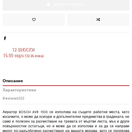
Добави в количката
12
ВНОСКИ
16.80 евро
(32.86 лева)
Описание
Характеристики
Reviews
(0)
Аератор BOSCH AVR 1100 се използва на същите работни места, като
косачките, о може да осигури и допълнителни предимства в градината: не
само е полезен за разчистване на тревата от мъртви листа, мъх и други
повърхностни остатъци, но и може да се използва и за да се направи
много по-задълбочено разчистване на вашата морава, като се прорязва