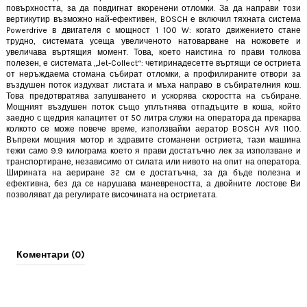
повърхността, за да повдигнат вкоренени отломки. За да направи този
вертикутир възможно най-ефективен, BOSCH е включил тяхната система
Powerdrive в двигателя с мощност 1 100 W: когато движението стане
трудно, системата усеща увеличеното натоварване на ножовете и
увеличава въртящия момент. Това, което наистина го прави толкова
полезен, е системата „Jet-Collect“: четиринадесетте въртящи се остриета
от неръждаема стомана събират отломки, а профилираните отвори за
въздушен поток издухват листата и мъха направо в събирателния кош.
Това предотвратява запушването и ускорява скоростта на събиране.
Мощният въздушен поток също уплътнява отпадъците в коша, който
заедно с щедрия капацитет от 50 литра служи на оператора да прекарва
колкото се може повече време, използвайки аератор BOSCH AVR 1100.
Въпреки мощния мотор и здравите стоманени остриета, тази машина
тежи само 9.9 килограма което я прави достатъчно лек за използване и
транспортиране, независимо от силата или нивото на опит на оператора.
Ширината на аериране 32 см е достатъчна, за да бъде полезна и
ефективна, без да се нарушава маневреността, а двойните лостове Ви
позволяват да регулирате височината на остриетата.
Коментари (0)