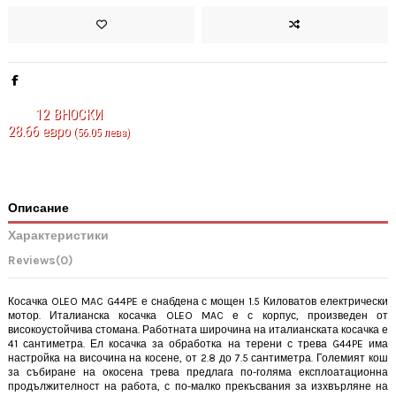
12
ВНОСКИ
28.66 евро
(56.05 лева)
Описание
Характеристики
Reviews
(0)
Косачка OLEO MAC G44PE е снабдена с мощен 1.5 Киловатов електрически
мотор. Италианска косачка OLEO MAC е с корпус, произведен от
високоустойчива стомана. Работната широчина на италианската косачка е
41 сантиметра. Ел косачка за обработка на терени с трева
G44PE
има
настройка на височина на косене, от 2.8 до 7.5 сантиметра. Големият кош
за събиране на окосена трева предлага по-голяма експлоатационна
продължителност на работа, с по-малко прекъсвания за изхвърляне на