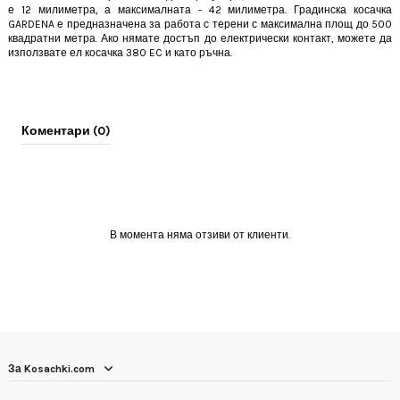
е 12 милиметра, а максималната - 42 милиметра. Градинска косачка
GARDENA е предназначена за работа с терени с максимална площ до 500
квадратни метра. Ако нямате достъп до електрически контакт, можете да
използвате ел косачка 380 EC и като ръчна.
Коментари (0)
В момента няма отзиви от клиенти.
За Kosachki.com