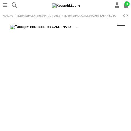
0
Начало
Електрически косачки за трева
Електрическа косачка GARDENA 80 EC