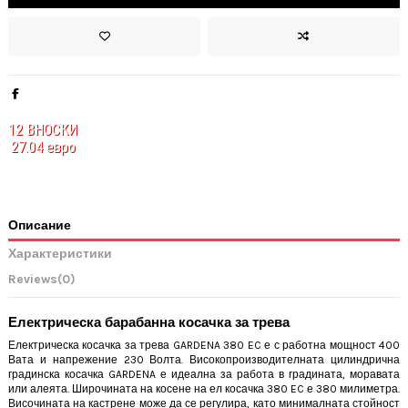
12
ВНОСКИ
27.04 евро
Описание
Характеристики
Reviews
(0)
Електрическа барабанна косачка за трева
Електрическа косачка за трева GARDENA 380 EC е с работна мощност 400
Вата и напрежение 230 Волта. Високопроизводителната цилиндрична
градинска косачка GARDENA е идеална за работа в градината, моравата
или алеята. Широчината на косене на ел косачка 380 EC е 380 милиметра.
Височината на кастрене може да се регулира, като минималната стойност