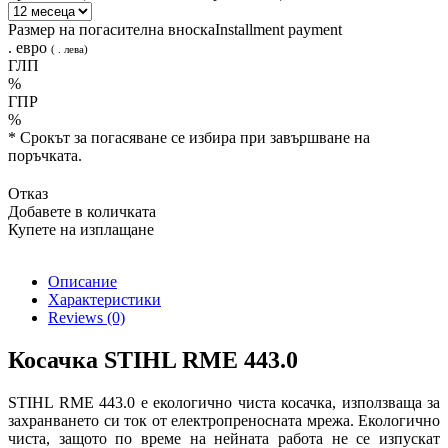
Размер на погасителна вноска
Installment payment
.
евро
(
.
лева
)
ГЛП
%
ГПР
%
* Срокът за погасяване се избира при завършване на
поръчката.
Отказ
Добавете в количката
Купете на изплащане
Описание
Характеристики
Reviews
(0)
Косачка STIHL RME 443.0
STIHL RME 443.0 е екологично чиста косачка, използваща за
захранването си ток от електропреносната мрежа. Екологично
чиста, защото по време на нейната работа не се изпускат