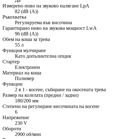
Да
Измерено ниво на звуково налягане LpA
82 (dB (A))
Ръкохватка
Регулируема във височина
Гарантирано ниво на звукова мощност LwA
96 (dB (A))
Обем на коша за трева
55 л
Функция мулчиране
Като допълнителна опция
Стартер
Електронен
Материал на коша
Полимер
Функции
2 в 1 - косене, събиране на окосената трева
Размер на колелата (предни / задни)
180/200 мм
Степени на регулиране височината на косене
6
Напрежение
230 V
Обороти
2900 об/мин