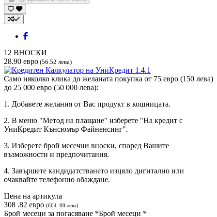
12
ВНОСКИ
28.90 евро
(56.52 лева)
Само няколко клика до желаната покупка от 75 евро (150 лева)
до 25 000 евро (50 000 лева):
1. Добавете желания от Вас продукт в кошницата.
2. В меню "Метод на плащане" изберете "На кредит с
УниКредит Кънсюмър Файненсинг".
3. Изберете брой месечни вноски, според Вашите
възможности и предпочитания.
4. Завършете кандидатстването изцяло дигитално или
очаквайте телефонно обаждане.
Цена на артикула
308
.
82
евро
(
604
.
00
лева
)
Брой месеци за погасяване *
Брой месеци *