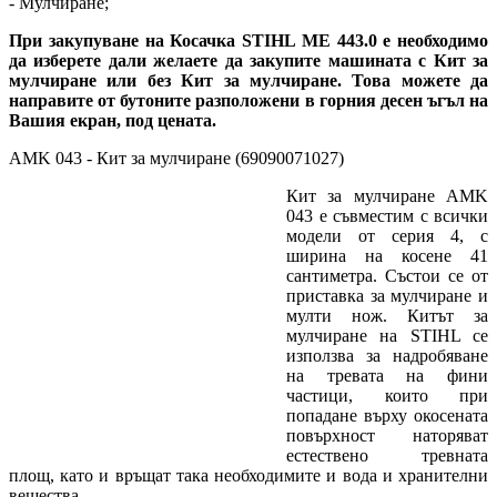
- Мулчиране;
При закупуване на Косачка
STIHL ME 443.0
е необходимо
да изберете дали желаете да закупите машината с Кит за
мулчиране или без Кит за мулчиране. Това можете да
направите от бутоните разположени в горния десен ъгъл на
Вашия екран, под цената.
AMK 043 - Кит за мулчиране (69090071027)
Кит за мулчиране AMK
043 е съвместим с всички
модели от серия 4, с
ширина на косене 41
сантиметра. Състои се от
приставка за мулчиране и
мулти нож. Китът за
мулчиране на STIHL се
използва за надробяване
на тревата на фини
частици, които при
попадане върху окосената
повърхност наторяват
естествено тревната
площ, като и връщат така необходимите и вода и хранителни
вещества.