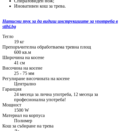
Спираловиден нож;
Иновативен кош за трева.
Натисни тук за да видиш инструкциите за употреба в
stihl.bg
Тегло
19 кг
Препоръчителна обработваема тревна площ
600 кв.м
Широчина на косене
41 см
Височина на косене
25 - 75 мм
Регулиране височината на косене
Централно
Гаранция
24 месеца за лична употреба, 12 месеца за
професионална употреба!
Мощност
1500 W
Материал на корпуса
Полимер
Кош за събиране на трева