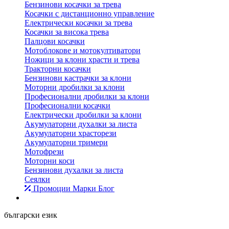
Бензинови косачки за трева
Косачки с дистанционно управление
Електрически косачки за трева
Косачки за висока трева
Палцови косачки
Мотоблокове и мотокултиватори
Ножици за клони храсти и трева
Тракторни косачки
Бензинови кастрачки за клони
Моторни дробилки за клони
Професионални дробилки за клони
Професионални косачки
Електрически дробилки за клони
Акумулаторни духалки за листа
Акумулаторни храсторези
Акумулаторни тримери
Мотофрези
Моторни коси
Бензинови духалки за листа
Сеялки
Промоции
Марки
Блог
български език