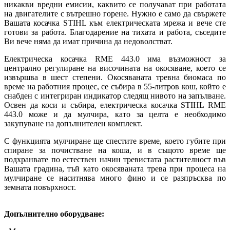
никакви вредни емисии, каквито се получават при работата
на двигателите с вътрешно горене. Нужно е само да свържете
Вашата косачка
STIHL към електрическата мрежа и вече сте
готови за работа. Благодарение на тихата и работа, съседите
Ви вече няма да имат причина да недоволстват.
Електрическа косачка RME 443.0 има възможност за
централно регулиране на височината на окосяване, което се
извършва в шест степени. Окосяваната тревна биомаса по
време на работния процес, се събира в 55-литров кош, който е
снабден с интегриран индикатор следящ нивото на запълване.
Освен да коси и събира, електрическа косачка STIHL RME
443.0 може и да мулчира, като за целта е необходимо
закупуване на допълнителен комплект.
С функцията мулчиране ще спестите време, което губите при
спиране за почистване на коша, и в същото време ще
подхранвате по естествен начин тревистата растителност във
Вашата градина, тъй като окосяваната трева при процеса на
мулчиране се наситнява много фино и се разпръсква по
земната повърхност.
Допълнително оборудване: