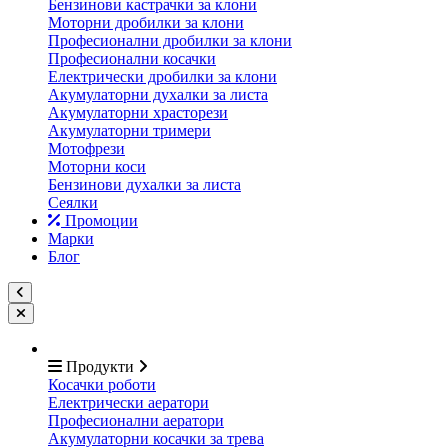
Бензинови кастрачки за клони
Моторни дробилки за клони
Професионални дробилки за клони
Професионални косачки
Електрически дробилки за клони
Акумулаторни духалки за листа
Акумулаторни храсторези
Акумулаторни тримери
Мотофрези
Моторни коси
Бензинови духалки за листа
Сеялки
Промоции
Марки
Блог
Продукти
Косачки роботи
Електрически аератори
Професионални аератори
Акумулаторни косачки за трева