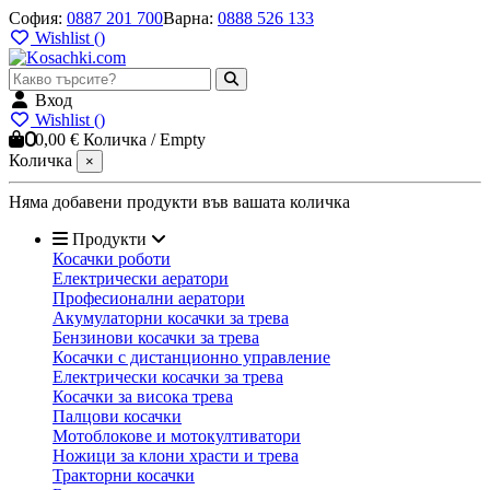
София
:
0887 201 700
Варна
:
0888 526 133
Wishlist (
)
Вход
Wishlist (
)
0
0,00 €
Количка
/
Empty
Количка
×
Няма добавени продукти във вашата количка
Продукти
Косачки роботи
Електрически аератори
Професионални аератори
Акумулаторни косачки за трева
Бензинови косачки за трева
Косачки с дистанционно управление
Електрически косачки за трева
Косачки за висока трева
Палцови косачки
Мотоблокове и мотокултиватори
Ножици за клони храсти и трева
Тракторни косачки