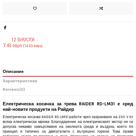
12
ВНОСКИ
7.48 евро
(14.63 лева)
Описание
Характеристики
Reviews
(0)
Електрическа косачка за трева RAIDER RD-LM31 е сред
най-новите продукти на Райдер
Електрическа косачка RAIDER RD-LM31 работи чрез захранване на 230 V от
всяка електрическа мрежа. Благодарение на електрическият мотор не се
допуска никакво замърсяване на околната среда и въздуха, което по
принцип е типично за двигателите с вътрешно горене. Това прави