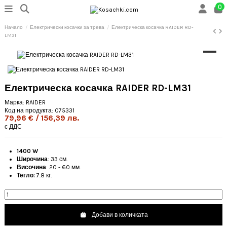
0
Начало
Електрически косачки за трева
Електрическа косачка RAIDER RD-
LM31
Електрическа косачка RAIDER RD-LM31
Марка:
RAIDER
Код на продукта:
075331
79,96 € / 156,39 лв.
с ДДС
1400 W
Широчина
: 33 см.
Височина
: 20 - 60 мм.
Тегло:
7.8 кг.
Добави в количката