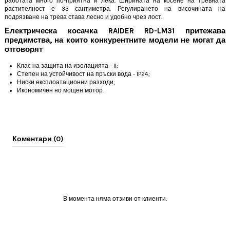
работата много по-приятна и лека. Ширината на косене на тревната
растителност е 33 сантиметра. Регулирането на височината на
подрязване на трева става лесно и удобно чрез лост.
Електрическа косачка RAIDER RD-LM31 притежава
предимства, на които конкурентните модели не могат да
отговорят
Клас на защита на изолацията - II;
Степен на устойчивост на пръски вода - IP24;
Ниски експлоатационни разходи;
Икономичен но мощен мотор.
Коментари (0)
В момента няма отзиви от клиенти.