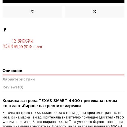
12
ВНОСКИ
25.84 евро
(50.54 лева)
Описание
Характеристики
Reviews
(0)
Косачка за трева TEXAS SMART 4400 притежава голям
кош за събиране на тревните изрезки
Kосачка за трева TEXAS SMART 4400 e топ моделът сред електрическите
косачки на марка Тексас. Притежава значително по-мощен двигател - 1800
W и има голяма работна ширина - 44 см. Това улеснява бързото косене на
трева и намалява умората ви. Препоръчва се за тревни площи до 600 м2.