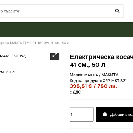
трева MAKITA ELM4121, 1600W, 41 см., 50 л
Електрическа косач
41 см., 50 л
Марка:
MAKITA / МАКИТА
Код на продукта:
052 MKT 321
398,81 € / 780 лв.
с ДДС
Добави в к