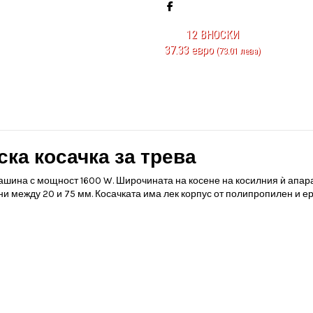
12
ВНОСКИ
37.33 евро
(73.01 лева)
ка косачка за трева
ашина с мощност 1600 W. Широчината на косене на косилния ѝ апарат 
ени между 20 и 75 мм. Косачката има лек корпус от полипропилен и