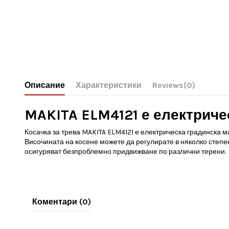
Описание
Характеристики
Reviews
(0)
MAKITA ELM4121 е електричес
Косачка за трева MAKITA ELM4121 е електрическа градинска м
Височината на косене можете да регулирате в няколко степ
осигуряват безпроблемно придвижване по различни терени.
Коментари (0)