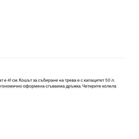
е 41 см. Кошът за събиране на трева е с капацитет 50 л.
 ергономично оформена сгъваема дръжка. Четирите колела