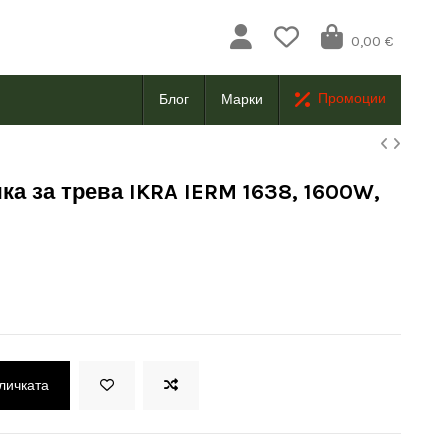
0,00 €
Промоции
Блог
Марки
ка за трева IKRA IERM 1638, 1600W,
оличката