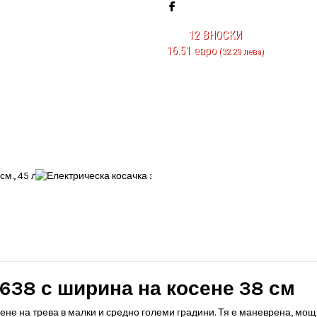
12
ВНОСКИ
16.51 евро
(32.29 лева)
1638 с ширина на косене 38 см
ене на трева в малки и средно големи градини. Тя е маневрена, мощ