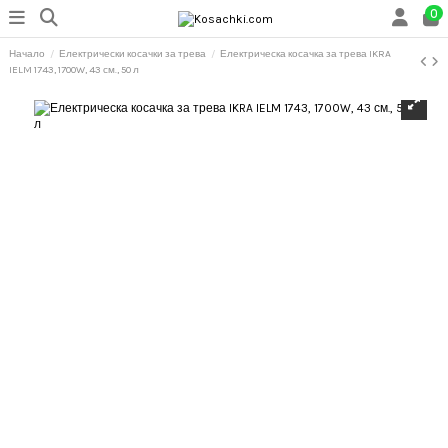
0
Начало
Електрически косачки за трева
Електрическа косачка за трева IKRA
IELM 1743, 1700W, 43 см., 50 л