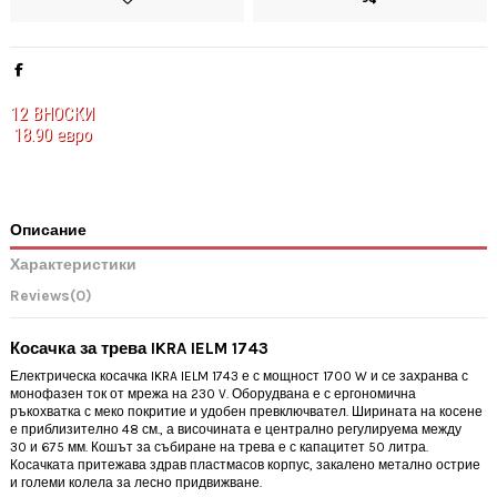
12
ВНОСКИ
18.90 евро
Описание
Характеристики
Reviews
(0)
Косачка за трева IKRA IELM 1743
Електрическа косачка IKRA IELM 1743 е с мощност 1700 W и се захранва с
монофазен ток от мрежа на 230 V. Оборудвана е с ергономична
ръкохватка с меко покритие и удобен превключвател. Ширината на косене
е приблизително 48 см., а височината е централно регулируема между
30 и 675 мм. Кошът за събиране на трева е с капацитет 50 литра.
Косачката притежава здрав пластмасов корпус, закалено метално острие
и големи колела за лесно придвижване.