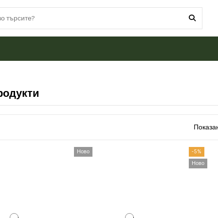
родукти
Показан
Ново
-5%
Ново