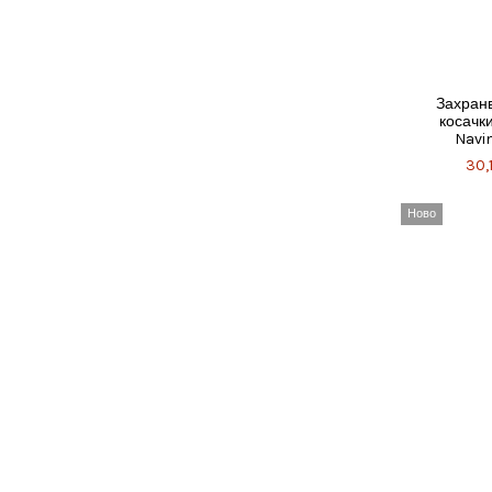
Захранв
косачк
Navi
30,1
Ново