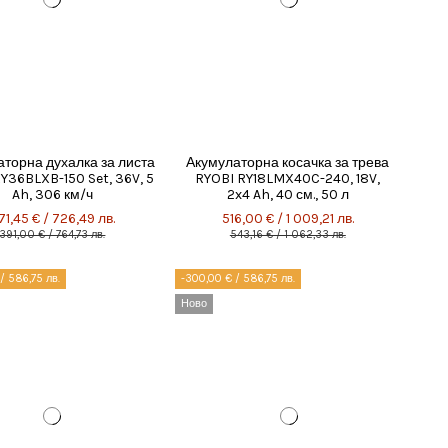
торна духалка за листа
Акумулаторна косачка за трева
Y36BLXB-150 Set, 36V, 5
RYOBI RY18LMX40C-240, 18V,
Ah, 306 км/ч
2x4 Ah, 40 см., 50 л
71,45 € / 726,49 лв.
516,00 € / 1 009,21 лв.
391,00 € / 764,73 лв.
543,16 € / 1 062,33 лв.
/ 586,75 лв.
-300,00 € / 586,75 лв.
Ново