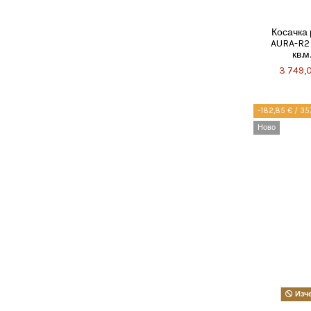
Косачка
AURA-R2
кв.м
3 749,0
-182,85 € / 357
Ново
Изче