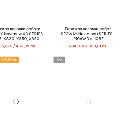
аж за косачки роботи
Гараж за косачка робот
Y Navimow X3 SERIES -
SEGWAY Navimow i SERIES -
5, X330, X350, X390
i210AWD и i108E
55,13 € / 498,99 лв.
204,01 € / 399,01 лв.
/ 879,60 лв.
Ново