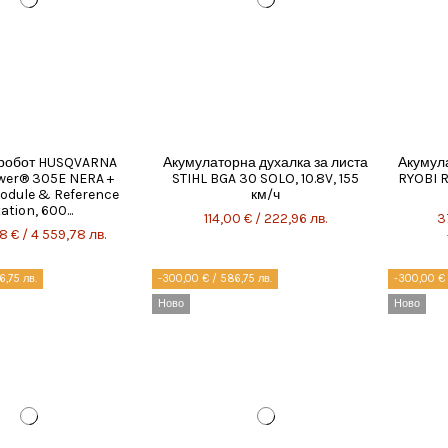
 робот HUSQVARNA
Акумулаторна духалка за листа
Акумула
er® 305E NERA +
STIHL BGA 30 SOLO, 10.8V, 155
RYOBI R
odule & Reference
км/ч
ation, 600...
114,00 € / 222,96 лв.
3
8 € / 4 559,78 лв.
6,75 лв.
-300,00 € / 586,75 лв.
-300,00 € 
Ново
Ново