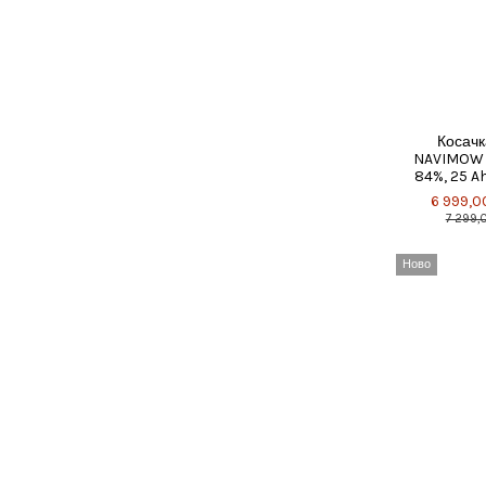
Косачк
NAVIMOW 
84%, 25 Ah
6 999,00
7 299,0
Ново