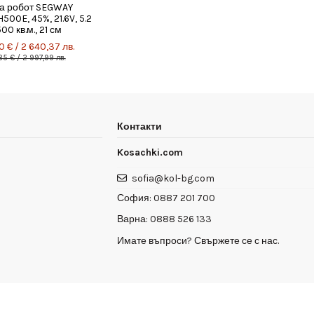
а робот SEGWAY
00E, 45%, 21.6V, 5.2
500 кв.м., 21 см
0 € / 2 640,37 лв.
85 € / 2 997,99 лв.
Контакти
Kosachki.com
sofia@kol-bg.com
София:
0887 201 700
Варна:
0888 526 133
Имате въпроси? Свържете се с нас.