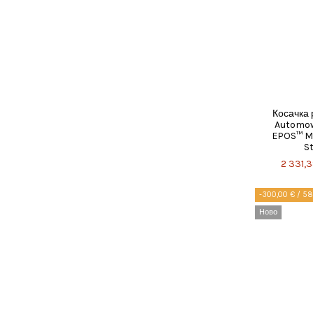
Косачка
Automow
EPOS™ M
St
2 331,3
-300,00 € / 58
Ново