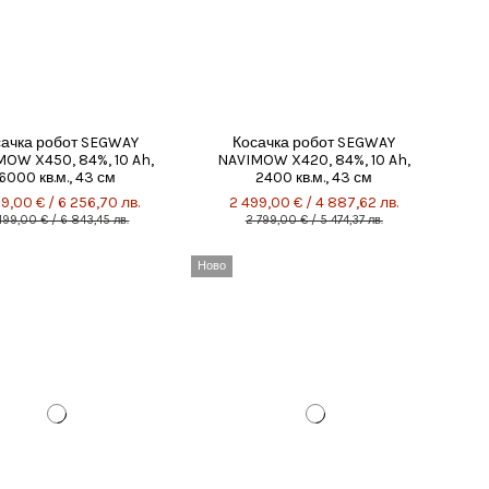
сачка робот SEGWAY
Косачка робот SEGWAY
OW X450, 84%, 10 Ah,
NAVIMOW X420, 84%, 10 Ah,
6000 кв.м., 43 см
2400 кв.м., 43 см
99,00 € / 6 256,70 лв.
2 499,00 € / 4 887,62 лв.
499,00 € / 6 843,45 лв.
2 799,00 € / 5 474,37 лв.
Ново