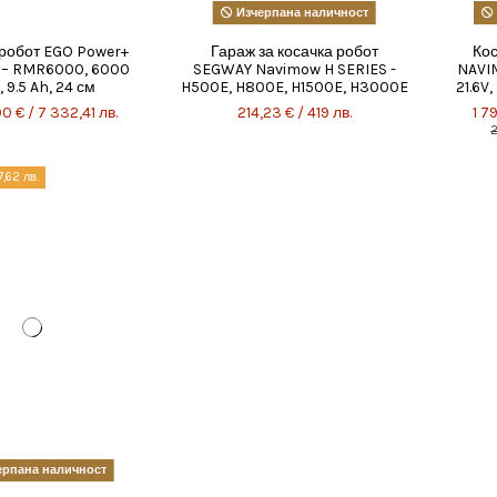
Изчерпана наличност
 робот EGO Power+
Гараж за косачка робот
Ко
 – RMR6000, 6000
SEGWAY Navimow H SERIES -
NAVIM
., 9.5 Ah, 24 см
H500E, H800E, H1500E, H3000E
21.6V,
0 € / 7 332,41 лв.
214,23 € / 419 лв.
1 7
2
,62 лв.
рпана наличност