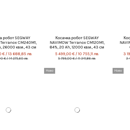
а робот SEGWAY
Косачка робот SEGWAY
Ко
Terranox CM240M1,
NAVIMOW Terranox CM120M1,
NAVIM
, 26000 кв.м., 43 см
84%, 20 Ah, 12000 кв.м., 43 см
 € / 13 688,85 лв.
5 499,00 € / 10 755,11 лв.
3 1
0 € / 14 275,60 лв.
5 799,00 € / 11 341,86 лв.
3 
Ново
Ново