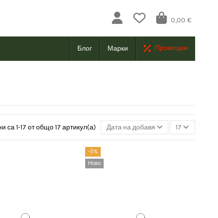
0,00 €
Промоции
Блог
Марки
и са 1-17 от общо 17 артикул(а)
Дата на добавяне, най-нови към н
17
-5%
Ново