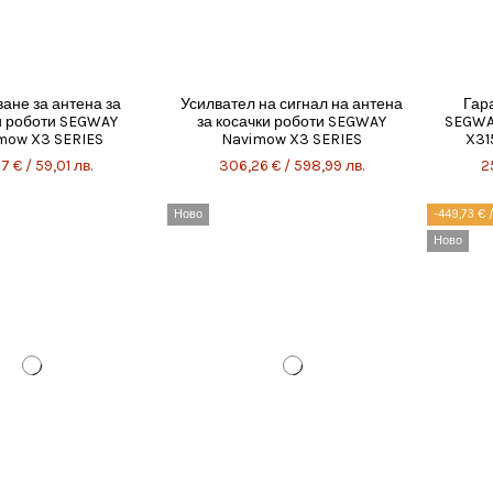
ане за антена за
Усилвател на сигнал на антена
Гар
и роботи SEGWAY
за косачки роботи SEGWAY
SEGWA
mow X3 SERIES
Navimow X3 SERIES
X31
7 € / 59,01 лв.
306,26 € / 598,99 лв.
2
Ново
-449,73 € 
Ново