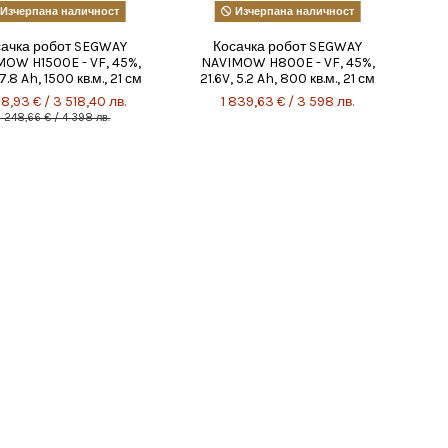
Изчерпана наличност
Изчерпана наличност
сачка робот SEGWAY
Косачка робот SEGWAY
OW H1500E - VF, 45%,
NAVIMOW H800E - VF, 45%,
 7.8 Ah, 1500 кв.м., 21 см
21.6V, 5.2 Ah, 800 кв.м., 21 см
98,93 € / 3 518,40 лв.
1 839,63 € / 3 598 лв.
 248,66 € / 4 398 лв.