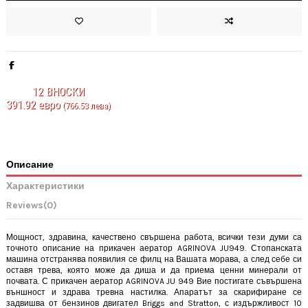
12
ВНОСКИ
391.92 евро
(766.53 лева)
Описание
Характеристики
Reviews
(0)
Мощност, здравина, качествено свършена работа, всички тези думи са
точното описание на прикачен аератор AGRINOVA JU949. Стопанската
машина отстранява появилия се филц на Вашата морава, а след себе си
оставя трева, която може да диша и да приема ценни минерали от
почвата. С
прикачен аератор
AGRINOVA JU 949 Вие постигате съвършена
външност и здрава тревна настилка. Апаратът за скарифиране се
задвишва от бензинов двигател Briggs and Stratton, с издържливост 10