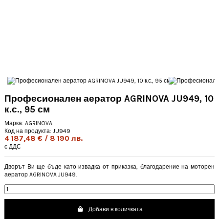
Професионален аератор AGRINOVA JU949, 10
к.с., 95 см
Марка:
AGRINOVA
Код на продукта:
JU949
4 187,48 € / 8 190 лв.
с ДДС
Дворът Ви ще бъде като извадка от приказка, благодарение на моторен
аератор AGRINOVA JU949.
Добави в количката