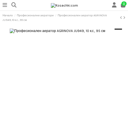
0
Начало
Професионални аератори
Професионален аератор AGRINOVA
JU949, 10 к.с., 95 см