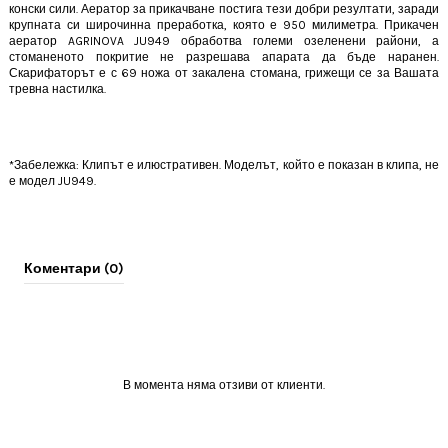
конски сили. Аератор за прикачване постига тези добри резултати, заради
крупната си широчинна преработка, която е 950 милиметра. П
рикачен
аератор
AGRINOVA JU949 обработва големи озеленени райони, а
стоманеното покритие не разрешава апарата да бъде наранен.
Скарифаторът е с 69 ножа от закалена стомана, грижещи се за Вашата
тревна настилка.
*Забележка: Клипът е илюстративен. Моделът, който е показан в клипа, не
е модел
JU949
.
Коментари (0)
В момента няма отзиви от клиенти.