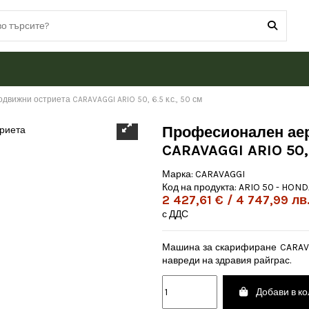
вижни остриета CARAVAGGI ARIO 50, 6.5 к.с., 50 см
Професионален аер
CARAVAGGI ARIO 50, 6
Марка:
CARAVAGGI
Код на продукта:
ARIO 50 - HOND
2 427,61 € / 4 747,99 лв
с ДДС
Машина за скарифиране CARAVA
навреди на здравия райграс.
Добави в к