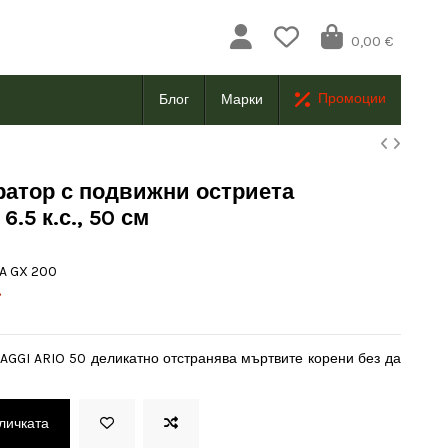
0,00 €
Промоции
Блог
Марки
атор с подвижни остриета
.5 к.с., 50 см
A GX 200
.
GGI ARIO 50 деликатно отстранява мъртвите корени без да
оличката