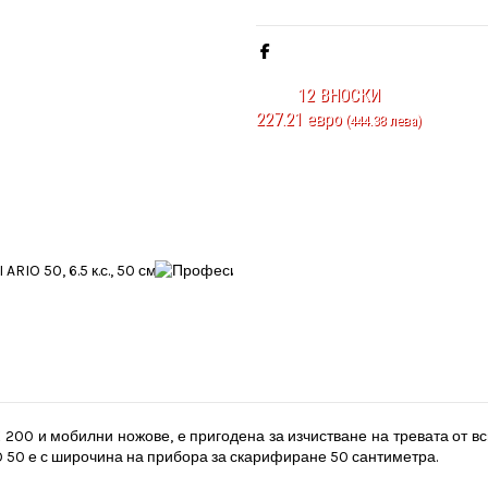
12
ВНОСКИ
227.21 евро
(444.38 лева)
00 и мобилни ножове, е пригодена за изчистване на тревата от в
 50 е с широчина на прибора за скарифиране 50 сантиметра.