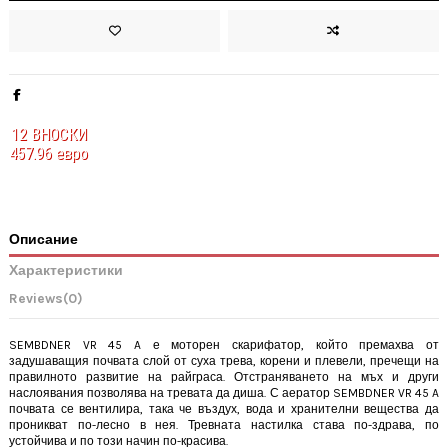
12
ВНОСКИ
457.96 евро
Описание
Характеристики
Reviews
(0)
SEMBDNER VR 45 A е моторен скарифатор, който премахва от
задушаващия почвата слой от суха трева, корени и плевели, пречещи на
правилното развитие на райграса. Отстраняването на мъх и други
наслоявания позволява на тревата да диша. С аератор SEMBDNER VR 45 A
почвата се вентилира, така че въздух, вода и хранителни вещества да
проникват по-лесно в нея. Тревната настилка става по-здрава, по
устойчива и по този начин по-красива.