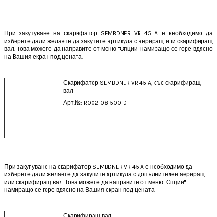
При закупуване на скарифатор SEMBDNER VR 45 A е необходимо да
изберете дали желаете да закупите артикула с аериращ или скарифиращ
вал. Това можете да направите от меню "Опции" намиращо се горе вдясно
на Вашия екран под цената.
Скарифатор SEMBDNER VR 45 A, със скарифиращ
вал
Арт.№: R002-08-500-0
При закупуване на скарифатор SEMBDNER VR 45 A е необходимо да
изберете дали желаете да закупите артикула с допълнителен аериращ
или скарифиращ вал. Това можете да направите от меню "Опции"
намиращо се горе вдясно на Вашия екран под цената.
Скарифиращ вал