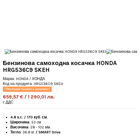
Бензинова самоходна косачка HONDA
HRG536C9 SKEH
Марка:
HONDA / ХОНДА
Код на продукта:
HRG536C9 SKEH
Последни бройки в наличност
659,57 € / 1 290,01 лв.
с ДДС
4.8 к.с. / 170 куб. см.
Широчина
: 53 см.
Височина
: 28 - 102 мм.
Тегло
: 36.8 кг.
/ SMART Drive