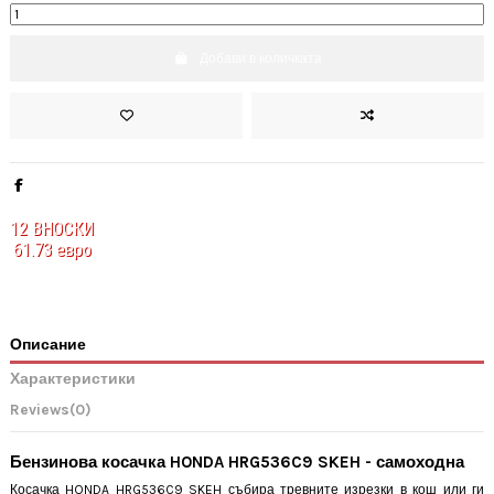
Добави в количката
12
ВНОСКИ
61.73 евро
Описание
Характеристики
Reviews
(0)
Бензинова косачка HONDA HRG536C9 SKEH - самоходна
Косачка HONDA HRG536C9 SKEH събира тревните изрезки в кош или ги