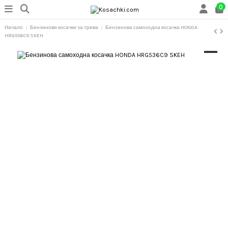
0
Начало
Бензинови косачки за трева
Бензинова самоходна косачка HONDA
HRG536C9 SKEH