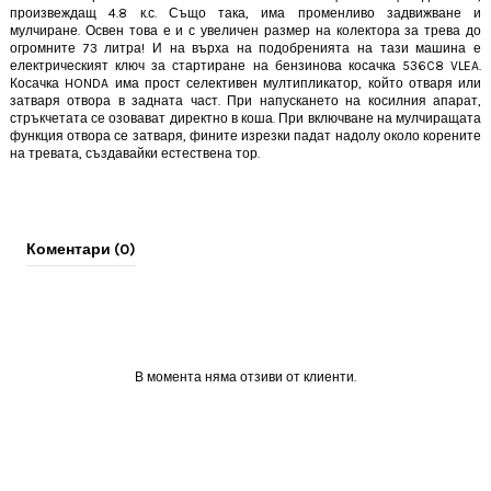
произвеждащ 4.8 к.с. Също така, има променливо задвижване и
мулчиране. Освен това е и с увеличен размер на колектора за трева до
огромните 73 литра! И на върха на подобренията на тази машина е
електрическият ключ за стартиране на
бензинова косачка 536C8 VLEA
.
Косачка HONDA има прост селективен мултипликатор, който отваря или
затваря отвора в задната част. При напускането на косилния апарат,
стръкчетата се озовават директно в коша. При включване на мулчиращата
функция отвора се затваря, фините изрезки падат надолу около корените
на тревата, създавайки естествена тор.
Коментари (0)
В момента няма отзиви от клиенти.