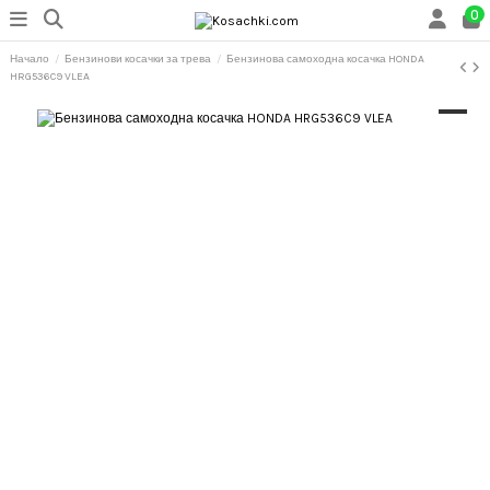
0
Начало
Бензинови косачки за трева
Бензинова самоходна косачка HONDA
HRG536C9 VLEA