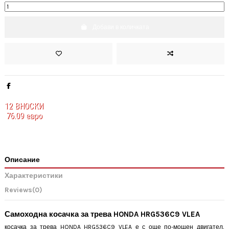
Добави в количката
12
ВНОСКИ
76.09 евро
Описание
Характеристики
Reviews
(0)
Самоходна косачка за трева HONDA HRG536C9 VLEA
косачка за трева HONDA HRG536C9 VLEA е с още по-мощен двигател,