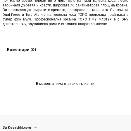
по- малко време. Елегантното леко тяло на тази колесна коса, лесно
заобикаля дървета и храсти. Широката 76 сантиметрова площ на косене,
Ви позволява да съкратите времето, прекарано на моравата. Системата
Dual-Force и Toro Atomic на колесна коса ТОРО превръщат райграса в
супер фин мулч. П
рофесионална
косачка
TORO TIME MASTER е с OHV
двигател B&S, алуминиева рама и стоманен апарат за косене.
Коментари (0)
В момента няма отзиви от клиенти.
За Kosachki.com