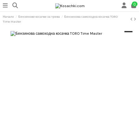
0
Начало
Бензинови косачки за трева
Бензинова самоходна косачка TORO
Time Master