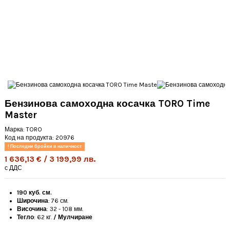
Бензинова самоходна косачка TORO Time
Master
Марка:
TORO
Код на продукта:
20976
Последни бройки в наличност
1 636,13 € / 3 199,99 лв.
с ДДС
190 куб. см.
Широчина
: 76 см.
Височина
: 32 - 108 мм.
Тегло
: 62 кг.
/ Мулчиране