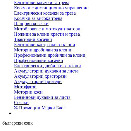
Бензинови косачки за трева
Косачки с дистанционно управление
Електрически косачки за трева
Косачки за висока трева
Палцови косачки
Мотоблокове и мотокултиватори
Ножици за клони храсти и трева
Тракторни косачки
Бензинови кастрачки за клони
Моторни дробилки за клони
Професионални дробилки за клони
Професионални косачки
Електрически дробилки за клони
Акумулаторни духалки за листа
Акумулаторни храсторези
Акумулаторни тримери
Мотофрези
Моторни коси
Бензинови духалки за листа
Сеялки
Промоции
Марки
Блог
български език