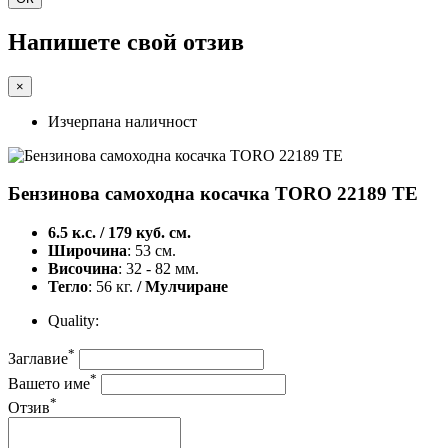
Напишете свой отзив
×
Изчерпана наличност
Бензинова самоходна косачка TORO 22189 TE
6.5 к.с. / 179 куб. см.
Широчина
: 53 см.
Височина
: 32 - 82 мм.
Тегло
: 56 кг.
/ Мулчиране
Quality:
*
Заглавие
*
Вашето име
*
Отзив