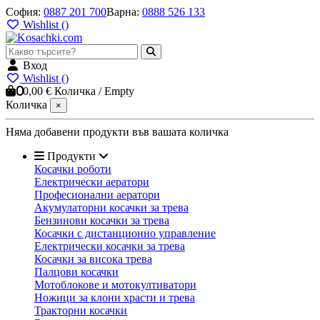
София
:
0887 201 700
Варна
:
0888 526 133
Wishlist (
)
Вход
Wishlist (
)
0
0,00 €
Количка
/
Empty
Количка
×
Няма добавени продукти във вашата количка
Продукти
Косачки роботи
Електрически аератори
Професионални аератори
Акумулаторни косачки за трева
Бензинови косачки за трева
Косачки с дистанционно управление
Електрически косачки за трева
Косачки за висока трева
Палцови косачки
Мотоблокове и мотокултиватори
Ножици за клони храсти и трева
Тракторни косачки