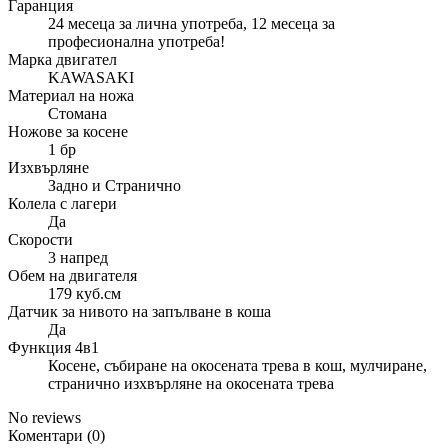
Гаранция
24 месеца за лична употреба, 12 месеца за
професионална употреба!
Марка двигател
KAWASAKI
Материал на ножа
Стомана
Ножове за косене
1 бр
Изхвърляне
Задно и Странично
Колела с лагери
Да
Скорости
3 напред
Обем на двигателя
179 куб.см
Датчик за нивото на запълване в коша
Да
Функция 4в1
Косене, събиране на окосената трева в кош, мулчиране,
странично изхвърляне на окосената трева
No reviews
Коментари (0)