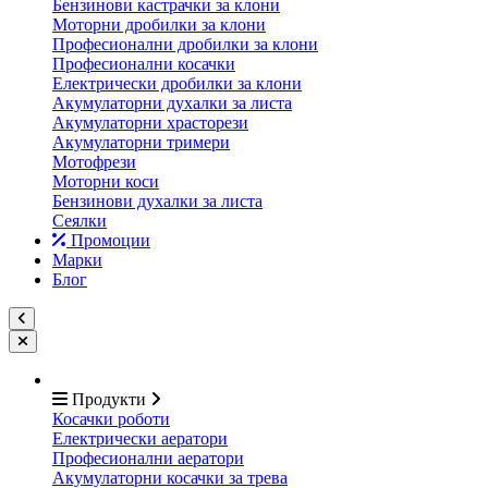
Бензинови кастрачки за клони
Моторни дробилки за клони
Професионални дробилки за клони
Професионални косачки
Електрически дробилки за клони
Акумулаторни духалки за листа
Акумулаторни храсторези
Акумулаторни тримери
Мотофрези
Моторни коси
Бензинови духалки за листа
Сеялки
Промоции
Марки
Блог
Продукти
Косачки роботи
Електрически аератори
Професионални аератори
Акумулаторни косачки за трева