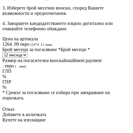
3. Изберете брой месечни вноски, според Вашите
възможности и предпочитания.
4. Завършете кандидатстването изцяло дигитално или
очаквайте телефонно обаждане.
Цена на артикула
1264
.
99
евро
(
2474
.
11
лева
)
Брой месеци за погасяване *
Брой месеци *
Размер на погасителна вноска
Installment payment
.
евро
(
.
лева
)
ГЛП
%
ГПР
%
* Срокът за погасяване се избира при завършване на
поръчката.
Отказ
Добавете в количката
Купете на изплащане