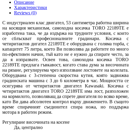
Описание
Характеристики
Reviews
(0)
С индустриален клас двигател, 53 сантиметра работна ширина
на косящия механизъм, самоходна косачка TORO 22189TE е
изработена така, че да издържа на трудните условия, с които
се сблъскват професионалните градинари. Косачка с
четиритактов дигател
22189TE
е оборудвана с голяма торба, с
капацитет 75 литра, което Ви позволява да работите по много
по-ефективен начин, тъй като не е нужно да спирате често, за
да я изпразвате. Освен това, самоходна косачка
TORO
22189TE
предлага гъвкавост, когато става дума за височината
на рязане, регулируема чрез използване лостовете на колелата.
Оборудвана с 3-степенна скоростна кутия, която задвижва
градинската машина с 3 до 6 километра в час. Мощността се
осигурява от четиритактов двигател Kawasaki. Косачка с
четиритактов двигател TORO 22189TE има лост, разположен
на кормилото, позволяващ да спрете двигателя по всяко време,
като Ви дава абсолютен контрол върху движението. В същото
време спирачният съединител спира ножа, но поддържа
мотора в работен режим.
Регулиране височината на косене
Да, централно